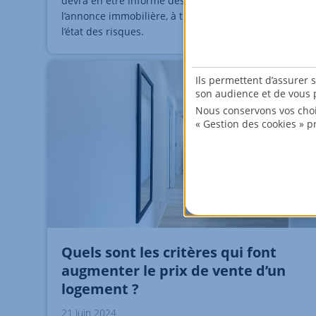
devra en être informé dès la publication de
l’annonce immobilière, à travers le diagnostic sur
l’état des risques.
Ils permettent d’assurer 
son audience et de vous p
Nous conservons vos choi
« Gestion des cookies » p
Quels sont les critères qui font
augmenter le prix de vente d’un
logement ?
21 Juin 2024