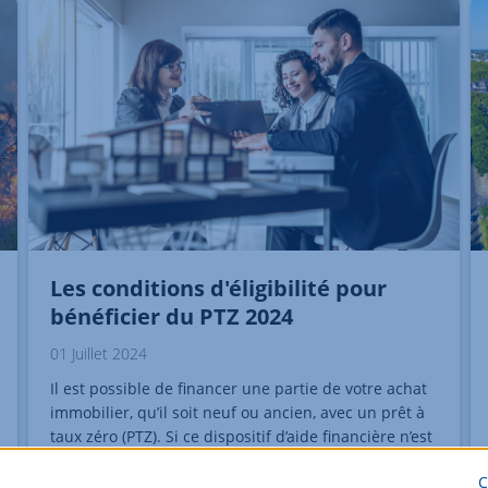
Les conditions d'éligibilité pour
bénéficier du PTZ 2024
01 Juillet 2024
Il est possible de financer une partie de votre achat
immobilier, qu’il soit neuf ou ancien, avec un prêt à
taux zéro (PTZ). Si ce dispositif d’aide financière n’est
pas nouveau, il a évolué depuis le 1er avril 2024 avec
C
de nouvelles conditions d’éligibilité. Voici tout ce qu’il