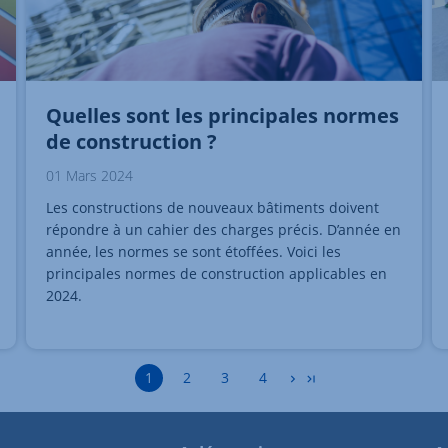
Quelles sont les principales normes
de construction ?
01 Mars 2024
Les constructions de nouveaux bâtiments doivent
répondre à un cahier des charges précis. D’année en
année, les normes se sont étoffées. Voici les
principales normes de construction applicables en
2024.
Accéder à la page
Accéder à la page
Accéder à la page
1
2
3
4