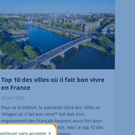
Top 10 des villes où il fait bon vivre
en France
24 Juin 2024
Pour sa 5ᵉ édition, le palmarès 2024 des '
Villes et
Villages où il fait bon vivre
'* fait état d’un
engouement des Français toujours aussi fort pour
les villes de l’ouest de la France. Voici le top 10 des
ontinuer sans accepter
communes où il fait bon s’installer.