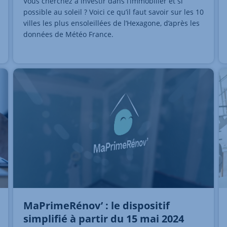
Vous cherchez à investir dans l’immobilier et si
possible au soleil ? Voici ce qu’il faut savoir sur les 10
villes les plus ensoleillées de l’Hexagone, d’après les
données de Météo France.
MaPrimeRénov’ : le dispositif
simplifié à partir du 15 mai 2024