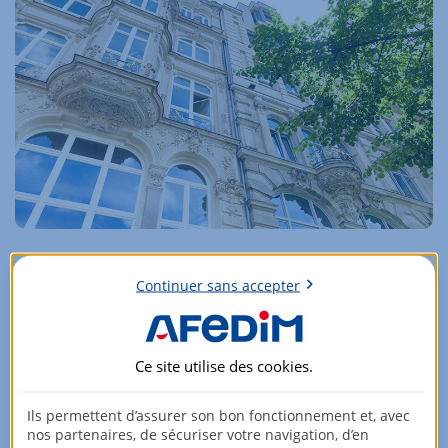
LE DISPOSITIF LOI MALRAUX
Continuer sans accepter
Il consiste à acquérir un bien à rénover dans des «
sites
patrimoniaux remarquables
» afin de bénéficier d’une
réduction d’impôt
calculée sur le montant des travaux.
Ce site utilise des
cookies
.
En savoir plus
Ils permettent d’assurer son bon fonctionnement et, avec
nos partenaires, de sécuriser votre navigation, d’en