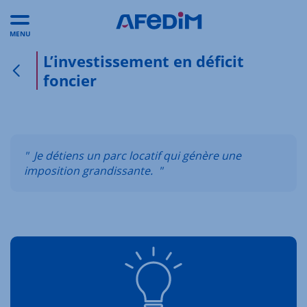
MENU
L’investissement en déficit
foncier
Retour à la page précédente
" Je détiens un parc locatif qui génère une
imposition grandissante. "