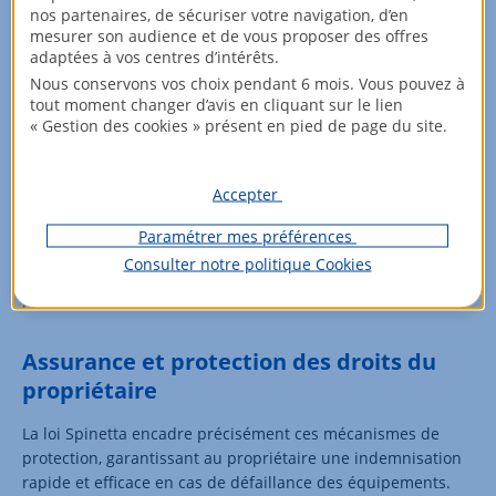
Un même désordre peut relever de plusieurs garanties
nos partenaires, de sécuriser votre navigation, d’en
selon sa nature. Une fuite dans une chaudière pourrait
mesurer son audience et de vous proposer des offres
permettre d’activer la garantie biennale pour un simple
adaptées à vos centres d’intérêts.
dysfonctionnement, ou la décennale si elle cause des dégâts
Nous conservons vos choix pendant 6 mois. Vous pouvez à
structurels majeurs.
tout moment changer d’avis en cliquant sur le lien
« Gestion des cookies » présent en pied de page du site.
Obligations des constructeurs
Accepter
Les
constructeurs de maisons individuelles
sont tenus de
faire preuve de diligence et doivent intervenir dans un délai
Paramétrer mes préférences
raisonnable après une mise en demeure, même si le
Consulter notre politique
Cookies
dysfonctionnement provient d'un défaut de fabrication du
matériel installé.
Assurance et protection des droits du
propriétaire
La loi Spinetta encadre précisément ces mécanismes de
protection, garantissant au propriétaire une indemnisation
rapide et efficace en cas de défaillance des équipements.