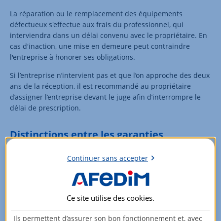
La réparation ou le remplacement des équipements
défectueux s'effectue aux frais du professionnel, qui
interviendra dans un délai convenu avec le propriétaire. En
cas d'inaction, une mise en demeure peut contraindre
l'entreprise à honorer ses obligations.
Si l’entreprise n’intervient pas et que l’on approche des deux
ans de la réception, il est recommandé au propriétaire
d’assigner l’entreprise devant le juge afin d’interrompre le
délai de prescription.
Distinctions entre les garanties
Les garanties ont des objets différents.
Continuer sans accepter
La
garantie de bon fonctionnement
se concentre
uniquement sur les éléments d'équipement dissociables,
contrairement à la décennale qui protège la structure même
Ce site utilise des
cookies
.
du bâtiment.
Ils permettent d’assurer son bon fonctionnement et, avec