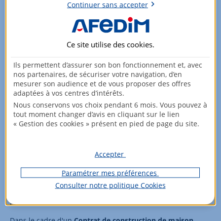
central bénéficient également de cette couverture.
Continuer sans accepter
Restent exclus les défauts esthétiques, l'usure normale des
matériaux et les dommages résultant d'un entretien
insuffisant.
Ce site utilise des
cookies
.
En complément de la garantie décennale, il existe la
Ils permettent d’assurer son bon fonctionnement et, avec
garantie de bon fonctionnement
, également appelée
nos partenaires, de sécuriser votre navigation, d’en
garantie biennale
. Contrairement à la garantie décennale,
mesurer son audience et de vous proposer des offres
celle-ci n'est pas obligatoire. Elle couvre les éléments
adaptées à vos centres d’intérêts.
d'équipement
dissociables de l'ouvrage
, tels que les portes,
Nous conservons vos choix pendant 6 mois. Vous pouvez à
tout moment changer d’avis en cliquant sur le lien
les fenêtres, les volets, les équipements de plomberie et les
« Gestion des cookies » présent en pied de page du site.
systèmes de chauffage amovibles, pendant une
période de
deux ans
à compter de la réception des travaux.
Accepter
Quand et comment faut-il assurer une
Paramétrer mes préférences
maison en construction ?
Consulter notre politique
Cookies
Avant le début des travaux
Dans le cadre d'un
Contrat de construction de maison