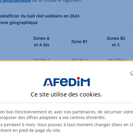
e géographique
où se trouve le logement :
énéficier du bail réel solidaire en 2024
 zone géographique
Zones A
Zones B2
Zone B1
et A bis
et C
37 581 €
37 581 €
32 673 €
C
56 169 €
56 169 €
43 633 €
73 630 €
67 517 €
52 471 €
Ce site utilise des
cookies
.
87 909 €
80 875 €
63 347 €
son bon fonctionnement et, avec nos partenaires, de sécuriser votr
roposer des offres adaptées à vos centres d’intérêts.
104 592 €
95 739 €
74 518 €
x pendant 6 mois. Vous pouvez à tout moment changer d’avis en cli
résent en pied de page du site.