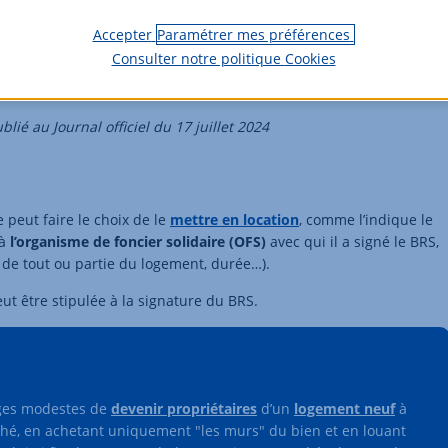
117 694 €
107 738 €
83 983 €
Accepter
Paramétrer mes préférences
Consulter notre politique
Cookies
foyer
13 116 €
12 005 €
9 368 €
lié au Journal officiel du 17 juillet 2024
peut faire le choix de le
mettre en location
, comme l’indique le
 à
l’organisme de foncier solidaire (OFS)
avec qui il a signé le BRS,
 de tout ou partie du logement, durée…).
ut être stipulée à la signature du BRS.
nages modestes de
devenir propriétaires
d’un
logement neuf
à
ché, en achetant uniquement "les murs" du bien et en louant