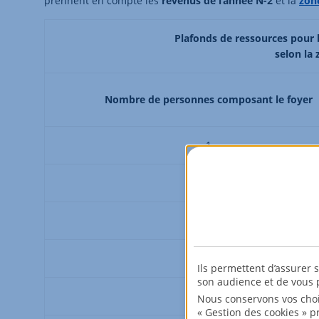
prennent en compte les
revenus de l’année N-2
et la
zon
Plafonds de ressources pour b
selon la
Nombre de personnes composant le foyer
1
2
3
4
Ils permettent d’assurer 
son audience et de vous p
5
Nous conservons vos choi
« Gestion des cookies » p