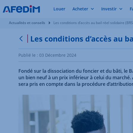
Louer
Acheter
Investir
F
Vous êtes ici:
Actualités et conseils
Les conditions d’accès au bail réel solidaire (BR
Les conditions d’accès au ba
Retour à la page précédente
Publié le :
03 Décembre 2024
Fondé sur la dissociation du foncier et du bâti, le 
un bien neuf à un prix inférieur à celui du marché.
sera pris en compte dans la procédure d’attribution