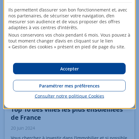
de la France. Voici le top 10 des communes où il fait bon
s’installer.
Ils permettent d’assurer son bon fonctionnement et, avec
nos partenaires, de sécuriser votre navigation, d’en
mesurer son audience et de vous proposer des offres
adaptées à vos centres d’intérêts.
Nous conservons vos choix pendant 6 mois. Vous pouvez à
tout moment changer d’avis en cliquant sur le lien
« Gestion des cookies » présent en pied de page du site.
Accepter
Paramétrer mes préférences
Consulter notre politique
Cookies
Top 10 des villes les plus ensoleillées
de France
20 Juin 2024
Vous cherchez à investir dans l’immobilier et si possible