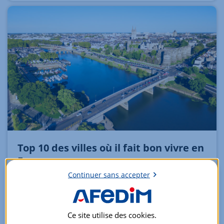
Top 10 des villes où il fait bon vivre en
France
Continuer sans accepter
24 Juin 2024
Pour sa 5ᵉ édition, le palmarès 2024 des '
Villes et
Villages où il fait bon vivre
'* fait état d’un engouement
Ce site utilise des
cookies
.
des Français toujours aussi fort pour les villes de l’ouest