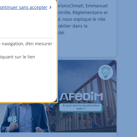
Dans ce 11e épisode de #ParlonsClimat!, Emmanuel
ontinuer sans accepter
Bachmann, Responsable Contrôle, Réglementaire et
Environnement chez AFEDIM, nous explique le rôle
que peut et doit avoir l'immobilier dans la
préservation de la biodiversité.
e navigation, d’en mesurer
quant sur le lien