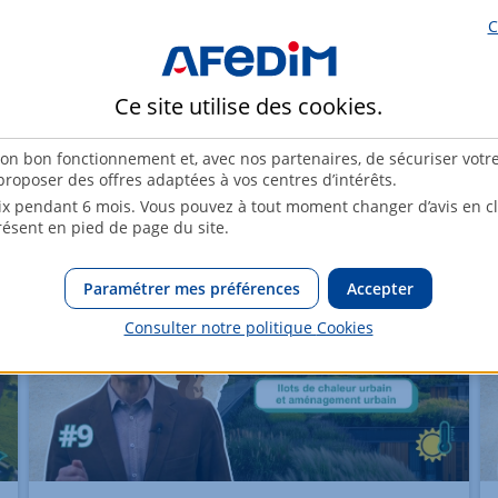
22 Avril 2024
C
Dans ce 12e épisode de #ParlonsClimat!, Emmanuel
Bachmann, Responsable contrôle, réglementaire et
environnement chez AFEDIM, nous explique les
Ce site utilise des
cookies
.
différences entre les labels et les certifications dans
l'immobilier, ainsi que ceux illustrant la durabilité
son bon fonctionnement et, avec nos partenaires, de sécuriser votr
des bâtiments.
roposer des offres adaptées à vos centres d’intérêts.
x pendant 6 mois. Vous pouvez à tout moment changer d’avis en cli
résent en pied de page du site.
Paramétrer mes préférences
Accepter
Consulter notre politique
Cookies