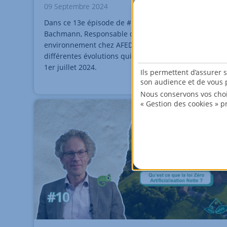
09 Septembre 2024
Dans ce 13e épisode de #ParlonsClimat!, Emmanuel
Bachmann, Responsable contrôle, réglementaire et
environnement chez AFEDIM, nous explique les
différentes évolutions qui ont eu lieu sur DPE depuis
1er juillet 2024.
Ils permettent d’assurer 
son audience et de vous p
Nous conservons vos choi
« Gestion des cookies » p