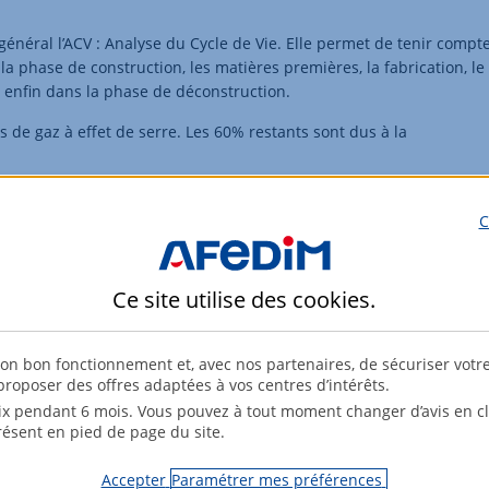
 général l’ACV : Analyse du Cycle de Vie. Elle permet de tenir compt
a phase de construction, les matières premières, la fabrication, le
t enfin dans la phase de déconstruction.
s de gaz à effet de serre. Les 60% restants sont dus à la
C
plus adaptés que d’autres pour atteindre cet objectif. Le bois par
Ce site utilise des
cookies
.
 solution. Ça n’est pas la seule solution. Et cela n’est d’ailleurs pas
.
son bon fonctionnement et, avec nos partenaires, de sécuriser votr
, nous nous engageons à vous fournir toutes les informations sur
roposer des offres adaptées à vos centres d’intérêts.
des programmes que nous vous proposons.
x pendant 6 mois. Vous pouvez à tout moment changer d’avis en cli
résent en pied de page du site.
Accepter
Paramétrer mes préférences