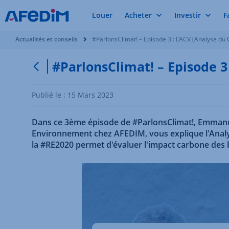
Louer
Acheter
Investir
F
Vous êtes ici:
Actualités et conseils
#ParlonsClimat! – Episode 3 : L’ACV (Analyse du 
#ParlonsClimat! – Episode 3 
Retour à la page précédente
Publié le :
15 Mars 2023
Dans ce 3ème épisode de #ParlonsClimat!, Emmanu
Environnement chez AFEDIM, vous explique l'Analys
la #RE2020 permet d'évaluer l'impact carbone des 