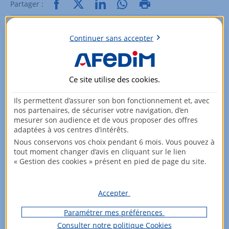
Partager :
Continuer sans accepter
Ce site utilise des
cookies
.
Ils permettent d’assurer son bon fonctionnement et, avec
nos partenaires, de sécuriser votre navigation, d’en
mesurer son audience et de vous proposer des offres
adaptées à vos centres d’intérêts.
Nous conservons vos choix pendant 6 mois. Vous pouvez à
tout moment changer d’avis en cliquant sur le lien
« Gestion des cookies » présent en pied de page du site.
Accepter
Vous souhaitez investir dans votre
région ?
Paramétrer mes préférences
Consulter notre politique
Cookies
Parcourez nos offres !