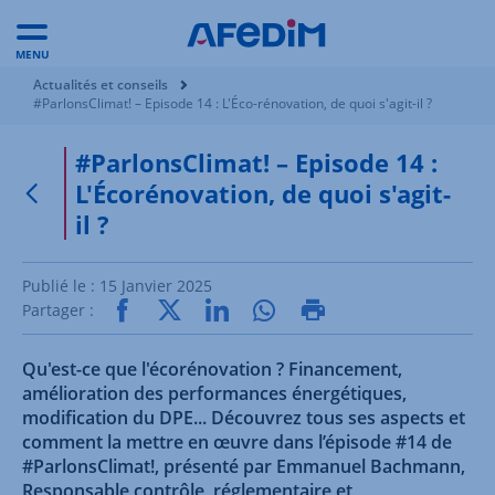
MENU
Vous êtes ici:
Actualités et conseils
#ParlonsClimat! – Episode 14 : L'Éco-rénovation, de quoi s'agit-il ?
#ParlonsClimat! – Episode 14 :
L'Écorénovation, de quoi s'agit-
Retour à la page précédente
il ?
Publié le :
15 Janvier 2025
Partager :
Qu'est-ce que l'écorénovation ? Financement,
amélioration des performances énergétiques,
modification du DPE... Découvrez tous ses aspects et
comment la mettre en œuvre dans l’épisode #14 de
#ParlonsClimat!, présenté par Emmanuel Bachmann,
Responsable contrôle, réglementaire et