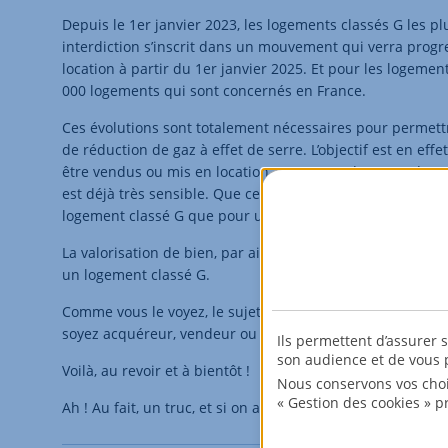
Depuis le 1er janvier 2023, les logements classés G les plu
interdiction s’inscrit dans un mouvement qui verra progr
location à partir du 1er janvier 2025. Et pour les logemen
000 logements qui sont concernés en France.
Ces évolutions sont totalement nécessaires pour permettre 
de réduction de gaz à effet de serre. L’objectif est en eff
être vendus ou mis en location. Sans attendre cette date,
est déjà très sensible. Que ce soit avec l’usage en parti
logement classé G que pour un logement classé A.
La valorisation de bien, par ailleurs peut atteindre jusqu
un logement classé G.
Comme vous le voyez, le sujet est complexe. Chez AFED
soyez acquéreur, vendeur ou locataire, pour vous permet
Ils permettent d’assurer 
son audience et de vous p
Voilà, au revoir et à bientôt !
Nous conservons vos choi
« Gestion des cookies » p
Ah ! Au fait, un truc, et si on allait ensemble à Nantes ?