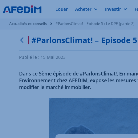
Louer
Acheter
Investir
F
Vous êtes ici:
Actualités et conseils
#ParlonsClimat! – Episode 5 : Le DPE (partie 2)
#ParlonsClimat! – Episode 5 
Retour à la page précédente
Publié le :
15 Mai 2023
Dans ce 5ème épisode de #ParlonsClimat!, Emman
Environnement chez AFEDIM, expose les mesures f
modifier le marché immobilier.