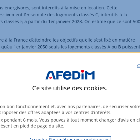
s énergivores, sont interdits à la mise en location. Cette
essivement l’ensemble des logements classés G, interdits à la
ts classés F, à partir du 1er janvier 2028. On estime que ce sont 50
à la France d’atteindre les objectifs qu’elle s’est fixé en matière
et qu’au 1er janvier 2050 seuls les logements classés A ou B puissen
 la différence entre un logement classé G et un logement classé A,
culier la facture de chauffage qui sera nettement supérieure pour un
C
’à 30% de différents selon les régions entre un logement classé A et
Ce site utilise des
cookies
.
IM, nous nous engageons à vous accompagner au mieux que vous
tre de bien comprendre les enjeux.
son bon fonctionnement et, avec nos partenaires, de sécuriser votr
roposer des offres adaptées à vos centres d’intérêts.
x pendant 6 mois. Vous pouvez à tout moment changer d’avis en cli
résent en pied de page du site.
Accepter
Paramétrer mes préférences