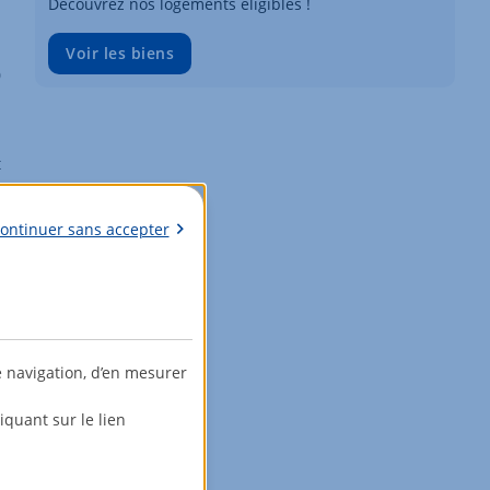
Découvrez nos logements éligibles !
Voir les biens
0
t
ontinuer sans accepter
e navigation, d’en mesurer
quant sur le lien