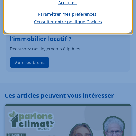
Accepter
Paramétrer mes préférences
Consulter notre politique
Cookies
Vous souhaitez investir dans
l'immobilier locatif ?
Découvrez nos logements éligibles !
Voir les biens
Ces articles peuvent vous intéresser