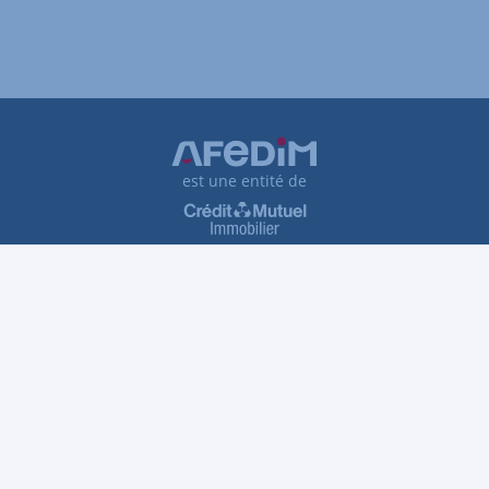
est une entité de
Plan du site
Tarifs et honoraires
Traitement des réclamations
Protection des données personnelles
Gestion des cookies
VDP
Accessibilité : partiellement conforme
Informations légales