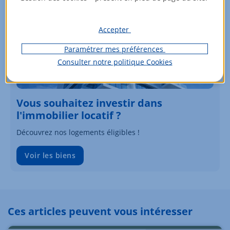
Accepter
Paramétrer mes préférences
Consulter notre politique
Cookies
Vous souhaitez investir dans
l'immobilier locatif ?
Découvrez nos logements éligibles !
Voir les biens
Ces articles peuvent vous intéresser