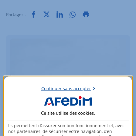
Partager :
Continuer sans accepter
Ce site utilise des
cookies
.
Ils permettent d’assurer son bon fonctionnement et, avec
Vous souhaitez investir dans votre
nos partenaires, de sécuriser votre navigation, d’en
région ?