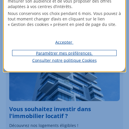
mesurer son audience et de vous proposer des offres
adaptées à vos centres d’intérêts.
Parcourez nos offres !
Nous conservons vos choix pendant 6 mois. Vous pouvez à
tout moment changer d’avis en cliquant sur le lien
Voir les biens
« Gestion des cookies » présent en pied de page du site.
Accepter
Paramétrer mes préférences
Consulter notre politique
Cookies
Vous souhaitez investir dans
l'immobilier locatif ?
Découvrez nos logements éligibles !