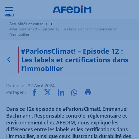
MENU
Vous êtes ici:
Actualités et conseils
#ParlonsClimat! – Episode 12 : Les labels et certifications dans
l’immobilier
#ParlonsClimat! – Episode 12 :
Les labels et certifications dans
Retour à la page précédente
l’immobilier
Publié le :
22 Avril 2024
Partager :
Dans ce 12e épisode de #ParlonsClimat!, Emmanuel
Bachmann, Responsable contrôle, réglementaire et
environnement chez AFEDIM, nous explique les
différences entre les labels et les certifications dans
l'immobilier, ainsi que ceux illustrant la durabilité des