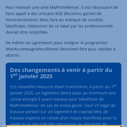
Pour recevoir une aide MaPrimeRénov’, il est nécessaire de
faire appel à des artisans RGE (Reconnu garant de
l’environnement). Mais face au manque de sociétés
labellisées, l’obtention de ce label par les professionnels
devrait être simplifiée.
De même, les agréments pour intégrer le programme
MonAccompagnateurRénov’ devraient être plus rapides à
obtenir.
Des changements à venir à partir du
er
1
janvier 2025
er
Ces nouvelles mesures étant transitoires, à partir du 1
janvier 2025, un logement devra avoir au minimum une
classe énergie E avant travaux pour bénéficier de
MaPrimeRénov’ en cas de mono-geste. Sauf s’il s’agit de
travaux portant sur un logement en copropriété, de
travaux urgents en raison d’un risque manifeste pour la
santé ou la sécurité des personnes ou résultant de