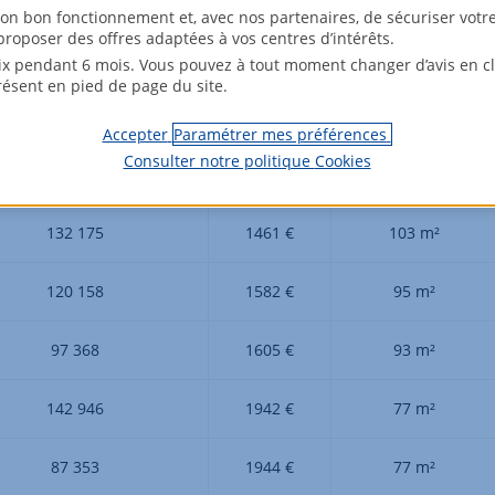
son bon fonctionnement et, avec nos partenaires, de sécuriser votr
roposer des offres adaptées à vos centres d’intérêts.
172 565
1191 €
126 m²
x pendant 6 mois. Vous pouvez à tout moment changer d’avis en cli
résent en pied de page du site.
109 443
1298 €
116 m²
Accepter
Paramétrer mes préférences
Consulter notre politique
Cookies
96 990
1437 €
104 m²
132 175
1461 €
103 m²
120 158
1582 €
95 m²
97 368
1605 €
93 m²
142 946
1942 €
77 m²
87 353
1944 €
77 m²