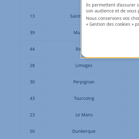
Ils permettent d’assurer 
son audience et de vous p
13
Saint-Étienne
Nous conservons vos choi
« Gestion des cookies » p
39
Mulhouse
44
Roubaix
28
Limoges
30
Perpignan
43
Tourcoing
23
Le Mans
50
Dunkerque