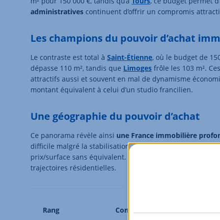
m² pour 150 000 €, tandis qu’à
Tours
, ce budget permet d
administratives
continuent d’offrir un compromis attracti
Les champions du pouvoir d’achat imm
Le contraste est total à
Saint-Étienne
, où le budget de 15
dépasse 110 m², tandis que
Limoges
frôle les 103 m². Ce
attractifs aussi et souvent en mal de dynamisme économ
montant équivalent à celui d’un studio francilien.
Une géographie du pouvoir d’achat
Ce panorama révèle ainsi
une France immobilière profo
difficile malgré la stabilisation des prix. De l’autre, des
prix/surface sans équivalent. Les années à venir diront si
trajectoires résidentielles.
Rang
Commune
P