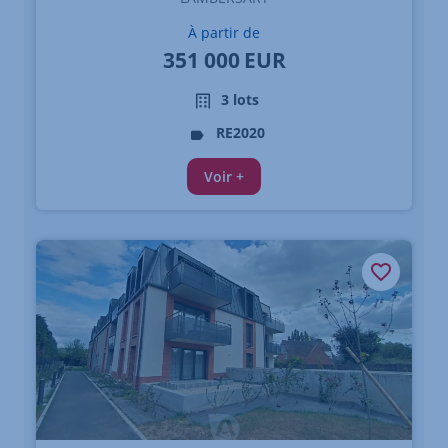
À partir de
351 000
EUR
3 lots
RE2020
Voir +