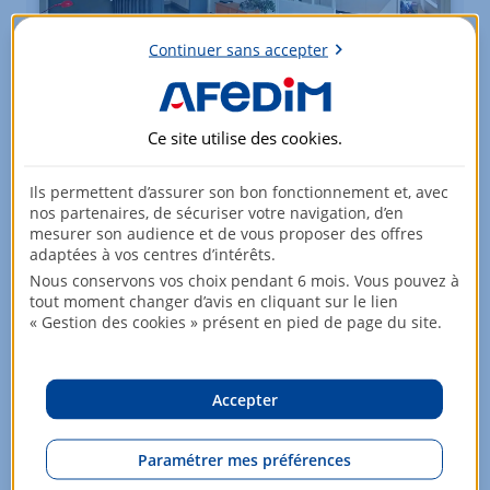
Continuer sans accepter
Appartement - 4 pièces
Ce site utilise des
cookies
.
LAMBERSART
Ils permettent d’assurer son bon fonctionnement et, avec
197 210
EUR
nos partenaires, de sécuriser votre navigation, d’en
mesurer son audience et de vous proposer des offres
2ème étage
adaptées à vos centres d’intérêts.
Nous conservons vos choix pendant 6 mois. Vous pouvez à
65,4 m²
tout moment changer d’avis en cliquant sur le lien
« Gestion des cookies » présent en pied de page du site.
DPE : D
Voir +
Accepter
Paramétrer mes préférences