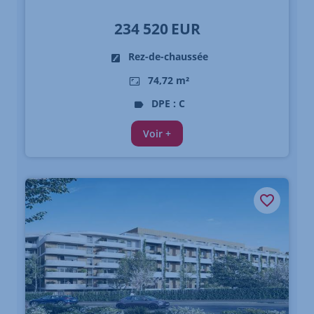
234 520
EUR
Rez-de-chaussée
74,72 m²
DPE : C
Voir +