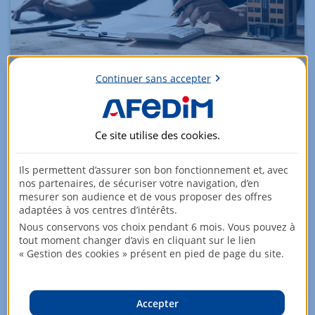
Continuer sans accepter
Top 10 des villes où réaliser un
investissement locatif
Ce site utilise des
cookies
.
16 Février 2026
Ils permettent d’assurer son bon fonctionnement et, avec
L'investissement locatif vise à générer un revenu
nos partenaires, de sécuriser votre navigation, d’en
régulier et durable grâce à l'immobilier. En 2026, avec
mesurer son audience et de vous proposer des offres
un rendement moyen national autour de 5 %, la
adaptées à vos centres d’intérêts.
rentabilité locative devient le critère décisif, bien au-
Nous conservons vos choix pendant 6 mois. Vous pouvez à
delà du simple achat patrimonial. Ce guide vous dévoile
tout moment changer d’avis en cliquant sur le lien
comment calculer, simuler et optimiser votre projet :
« Gestion des cookies » présent en pied de page du site.
méthodes de calcul, meilleures villes et conseils
pratiques pour réussir.
Accepter