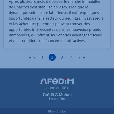
Après plusieurs mois de baisse, le marché immobilier
de Chartres s’est stabilisé en 2025. Bien que la
dynamique soit encore laborieuse, il existe quelques
opportunités dans le secteur du neuf. Les investisseurs
et les acheteurs potentiels peuvent trouver des
opportunités intéressantes dans les nouveaux projets
immobiliers, qui offrent souvent des avantages fiscaux
et des conditions de financement attractives.
Accéder à la page
Accéder à la page
Accéder à la page
1
2
3
4
est une entité de
Plan du site