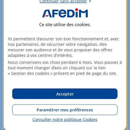
Continuer sans accepter
12 Décembre 2025
Le marché immobilier de Besançon affiche en 2025 une
légère embellie après plusieurs années mouvementées.
Ce site utilise des
cookies
.
Une reprise progressive des transactions s’amorce dans
l’ancien, tandis que de nombreux projets de
Ils permettent d’assurer son bon fonctionnement et, avec
construction vont sortir de terre.
nos partenaires, de sécuriser votre navigation, d’en
mesurer son audience et de vous proposer des offres
adaptées à vos centres d’intérêts.
Nous conservons vos choix pendant 6 mois. Vous pouvez à
tout moment changer d’avis en cliquant sur le lien
« Gestion des cookies » présent en pied de page du site.
Accepter
Paramétrer mes préférences
Consulter notre politique
Cookies