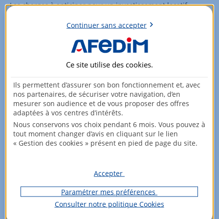
Les charges à anticiper pour un investissement locatif
parisien :
Continuer sans accepter
Copropriété : 1 500 à 3 000 € par an selon le standing
Taxe foncière : En augmentation régulière à Paris
Ce site utilise des
cookies
.
Assurance PNO : 200 à 500 € par an
Frais de
gestion locative
: variable en fonction des
Ils permettent d’assurer son bon fonctionnement et, avec
acteurs si vous la déléguer
nos partenaires, de sécuriser votre navigation, d’en
mesurer son audience et de vous proposer des offres
Provisions pour travaux : À prévoir annuellement
adaptées à vos centres d’intérêts.
Le rendement net après charges se situe généralement
Nous conservons vos choix pendant 6 mois. Vous pouvez à
tout moment changer d’avis en cliquant sur le lien
entre 2% et 3,5% pour un investissement locatif à Paris,
« Gestion des cookies » présent en pied de page du site.
compensé par la valorisation patrimoniale à long terme et
l'effet de levier du crédit.
Accepter
Les perspectives du marché francilien
Paramétrer mes préférences
Consulter notre politique
Cookies
Prévisions de prix