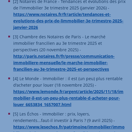
[2] Notaires de France - Tendances et évolutions des prix
de l'immobilier 3e trimestre 2025 (janvier 2026) -
https://www.notaires.fr/fr/article/tendances-et-
evolutions-des-prix-de-limmobilier-3e-trimestre-2025-
janvier-2026
[3] Chambre des Notaires de Paris - Le marché
immobilier francilien au 3e trimestre 2025 et
perspectives (20 novembre 2025) -
http://paris.notaires.fr/fr/presse/communication-
immobiliere-mensuelle/le-marche-immobilier-
francilien-au-3e-trimestre-2025-et-perspectives
[4] Le Monde - Immobilier : il est (un peu) plus rentable
d'acheter pour louer (18 novembre 2025) -
https://www.lemonde.fr/argent/article/2025/11/18/im
mobilier-il-est-un-peu-plus-rentable-d-acheter-pour-
louer_6653834_1657007.html
[5] Les Échos - Immobilier : prix, loyers,
rendements...faut-il investir à Paris ? (9 avril 2025) -
https://www.lesechos.fr/patrimoine/immobilier/immo