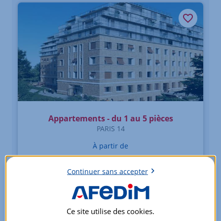
Appartements - du 1 au 5 pièces
PARIS 14
À partir de
470 000
EUR
Continuer sans accepter
47 lots
Jeanbrun intermédiaire
Ce site utilise des
cookies
.
Voir +