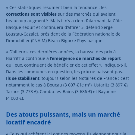
« Ces statistiques résument bien la tendance : les
corrections sont visibles
sur des marchés qui avaient
beaucoup augmenté. Mais il n’y a rien d’alarmant, la Côte
Basque séduit et continuera d’attirer », défend Serge
Loustau-Cazalet, président de la Fédération nationale de
l’immobilier (FNAIM) Béarn Bigorre Pays basque.
« D’ailleurs, ces dernières années, la hausse des prix à
Biarritz a contribué à
l’émergence de marchés de report
qui, eux, continuent de bénéficier de cet effet », indique-t-il.
Dans les communes en question, les prix ne baissent pas.
Ils se stabilisent
, toujours selon les Notaires de France : c’est
notamment le cas à Boucau (3 607 € le m²), Ustaritz (3 897 €),
Tarnos (3 773 €), Cambo-les-Bains (3 686 €) et Bayonne
(4 000 €).
Des atouts puissants, mais un marché
locatif encadré
« Ceux qui achètent ici ont des moyens, ils viennent pour la