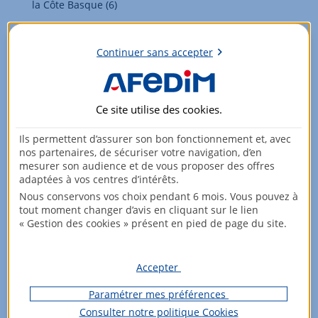
la Côte Basque (6)
Gares SNCF d’Hendaye, de Biarritz, Bayonne et Saint-
Jean-de-Luz desservies par le TGV : Bayonne à 1h50 de
Continuer sans accepter
Bordeaux et 4h09 de Paris ; Biarritz à 4h24 de Paris ;
Hendaye à 4h49 de Paris (7)
2 lignes de Tram’bus, 10 lignes de navettes gratuites en
Ce site utilise des
cookies
.
été, une trentaine de lignes urbaines de bus et 1 ligne
de bateau dans l’agglomération (8)
Ils permettent d’assurer son bon fonctionnement et, avec
800 vélos électriques en libre-service dans 12 communes
nos partenaires, de sécuriser votre navigation, d’en
mesurer son audience et de vous proposer des offres
(2)
adaptées à vos centres d’intérêts.
Nous conservons vos choix pendant 6 mois. Vous pouvez à
Deux campus au Pays basque
tout moment changer d’avis en cliquant sur le lien
« Gestion des cookies » présent en pied de page du site.
Université de Pau et des Pays de l’Adour (UPPA) : 5
campus dont 2 au cœur du Pays basque (Bayonne et
Anglet), 1 centaine de diplômes (3 diplômes d’ingénieurs,
Accepter
9 BUT, 13 licences professionnelles…), 18 unités de
recherche
Paramétrer mes préférences
Consulter notre politique
Cookies
1 école d’ingénieurs spécialisée dans les technologies