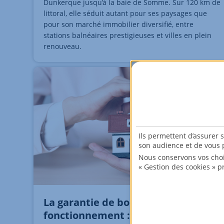
Dunkerque jusqu’à la baie de Somme. Sur 120 km de
littoral, elle séduit autant pour ses paysages que
pour son marché immobilier diversifié, entre
stations balnéaires prestigieuses et villes en plein
renouveau.
Ils permettent d’assurer 
son audience et de vous p
Nous conservons vos choi
« Gestion des cookies » p
La garantie de bon
fonctionnement : protection légale