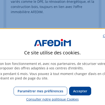
variés comme le DPE, la rénovation énergétique, et la
construction bois, toujours en lien avec l'offre
immobilière AFEDIM.
C
Ce site utilise des
cookies
.
son bon fonctionnement et, avec nos partenaires, de sécuriser votr
roposer des offres adaptées à vos centres d’intérêts.
x pendant 6 mois. Vous pouvez à tout moment changer d’avis en cli
résent en pied de page du site.
Paramétrer mes préférences
Accepter
Architecte ou constructeur de
Consulter notre politique
Cookies
maison individuelle : guide complet