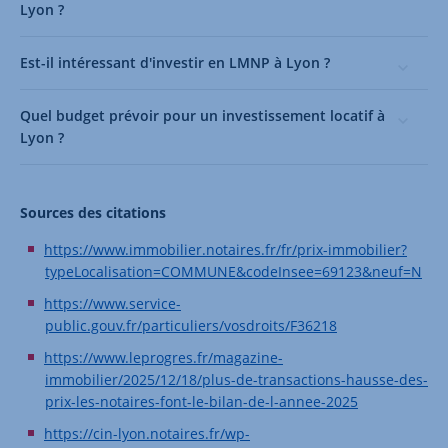
Lyon ?
Est-il intéressant d'investir en LMNP à Lyon ?
Quel budget prévoir pour un investissement locatif à
Lyon ?
Sources des citations
https://www.immobilier.notaires.fr/fr/prix-immobilier?
typeLocalisation=COMMUNE&codeInsee=69123&neuf=N
https://www.service-
public.gouv.fr/particuliers/vosdroits/F36218
https://www.leprogres.fr/magazine-
immobilier/2025/12/18/plus-de-transactions-hausse-des-
prix-les-notaires-font-le-bilan-de-l-annee-2025
https://cin-lyon.notaires.fr/wp-