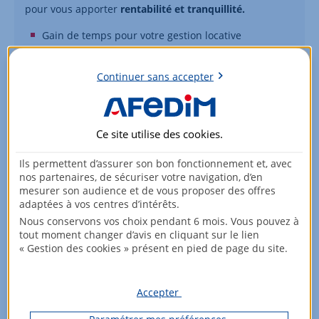
pour vous apporter
rentabilité et tranquillité.
Gain de temps pour votre gestion locative
Expertise professionnelle d’AFEDIM
Continuer sans accepter
Rentabilité de votre bien optimisée
En savoir plus sur la gestion locative
Ce site utilise des
cookies
.
Ils permettent d’assurer son bon fonctionnement et, avec
Les 5 erreurs à éviter dans votre projet
nos partenaires, de sécuriser votre navigation, d’en
d'investissement immobilier locatif à
mesurer son audience et de vous proposer des offres
adaptées à vos centres d’intérêts.
Lyon
Nous conservons vos choix pendant 6 mois. Vous pouvez à
tout moment changer d’avis en cliquant sur le lien
Ne pas analyser le marché immobilier locatif
« Gestion des cookies » présent en pied de page du site.
Lyonnais
Une analyse superficielle du marché local peut
Accepter
compromettre la réussite de votre projet. Pour sécuriser
votre acquisition, il est impératif d'étudier précisément les
Paramétrer mes préférences