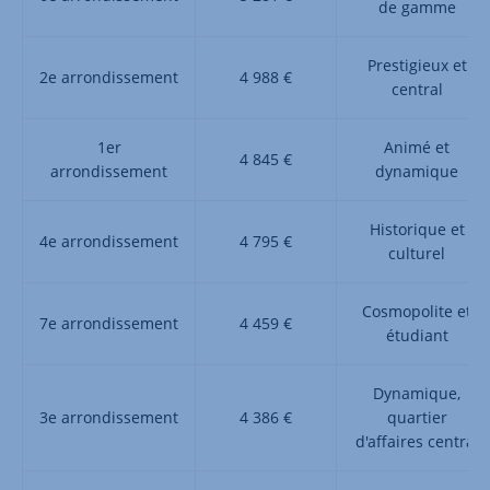
de gamme
Prestigieux et
2e arrondissement
4 988 €
central
1er
Animé et
4 845 €
arrondissement
dynamique
Historique et
4e arrondissement
4 795 €
culturel
Cosmopolite et
7e arrondissement
4 459 €
étudiant
Dynamique,
3e arrondissement
4 386 €
quartier
d'affaires central