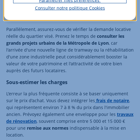
prix pratiqués en consultant
les données de l'Insee
et des
Consulter notre politique
Cookies
notaires du Rhône
. Cette démarche vous permet d'acheter
au juste prix et d'éviter les secteurs surévalués.
Parallèlement, assurez-vous de vérifier la demande locative
réelle du quartier visé. Prenez le temps de
consulter les
grands projets urbains de la Métropole de Lyon
, car
l'arrivée d'une nouvelle ligne de tramway ou la réhabilitation
d'une zone industrielle peut considérablement booster la
valeur de votre patrimoine et l'attractivité de votre bien
auprès des futurs locataires.
Sous-estimer les charges
L'erreur la plus fréquente consiste à se baser uniquement
sur le prix d'achat. Vous devez intégrer les
frais de notaire
,
qui représentent environ 7 à 8 % du prix dans l'immobilier
ancien. Prévoyez également une enveloppe pour les
travaux
de rénovation
, souvent comprise entre 5 000 et 15 000 €
pour une
remise aux normes
indispensable à la mise en
location.