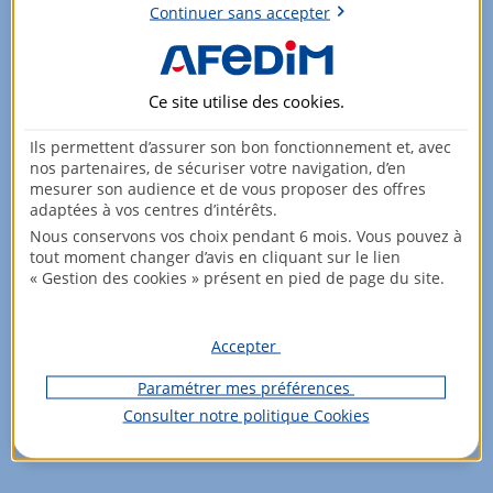
Continuer sans accepter
charges, dont la taxe foncière. Si le montant de ces
charges hors d’intérêts d’emprunt est supérieur aux
revenus, le déficit foncier permet de diminuer le
montant de l’imposition dans la limite de 10 700 euros.
Ce site utilise des
cookies
.
La location meublée
Ils permettent d’assurer son bon fonctionnement et, avec
nos partenaires, de sécuriser votre navigation, d’en
Le propriétaire qui met en location son bien immobilier en
mesurer son audience et de vous proposer des offres
meublé peut déclarer ses revenus locatifs de deux
adaptées à vos centres d’intérêts.
manières, selon les revenus fonciers générés et son statut
Nous conservons vos choix pendant 6 mois. Vous pouvez à
tout moment changer d’avis en cliquant sur le lien
(LMNP ou LMP) :
« Gestion des cookies » présent en pied de page du site.
Le régime BIC qui permet une déduction des frais réels,
donc de toutes les charges ;
Accepter
Le régime micro-BIC, plus simple au niveau de la
déclaration et du calcul de l’imposition qui permet un
Paramétrer mes préférences
abattement fiscal forfaitaire de 50 % sur le montant des
Consulter notre politique
Cookies
revenus locatifs. Si le logement est classé comme
meublé de tourisme, l’abattement est de 71%.