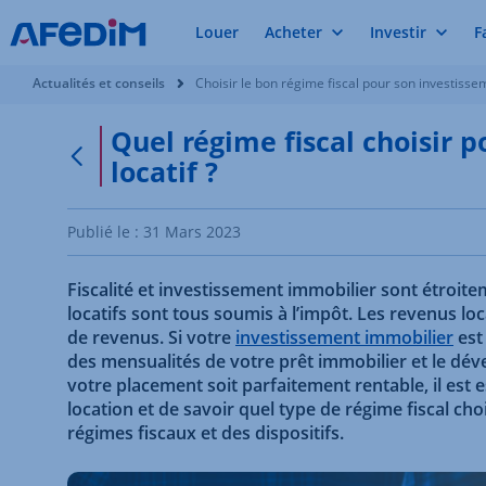
Louer
Acheter
Investir
F
Vous êtes ici:
Actualités et conseils
Choisir le bon régime fiscal pour son investissem
Quel régime fiscal choisir 
locatif ?
Retour à la page précédente
Publié le :
31 Mars 2023
Fiscalité et investissement immobilier sont étroitem
locatifs sont tous soumis à l’impôt. Les revenus lo
de revenus. Si votre
investissement immobilier
est
des mensualités de votre prêt immobilier et le dé
votre placement soit parfaitement rentable, il est e
location et de savoir quel type de régime fiscal cho
régimes fiscaux et des dispositifs.