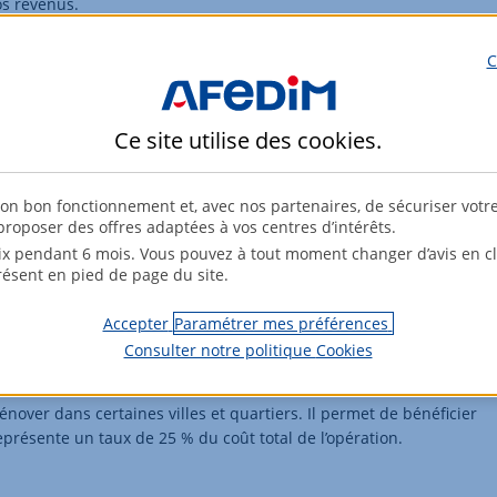
os revenus.
C
Ce site utilise des
cookies
.
 partie d’un bien immobilier dont la propriété a été dissociée en
evient nu-propriétaire, tandis qu’un tiers, souvent une société,
ent entre 15 et 20 ans. Durant cette période de dissociation,
son bon fonctionnement et, avec nos partenaires, de sécuriser votr
 au bien. À l’issue du contrat, le nu-propriétaire récupère la pleine
roposer des offres adaptées à vos centres d’intérêts.
sement permet d'acquérir un bien à un prix réduit (environ 60 % de
x pendant 6 mois. Vous pouvez à tout moment changer d’avis en cli
 sur la fortune immobilière durant la période d'usufruit. La charge
résent en pied de page du site.
sur les revenus fonciers, mais sans possibilité de créer un déficit
Accepter
Paramétrer mes préférences
Consulter notre politique
Cookies
nover dans certaines villes et quartiers. Il permet de bénéficier
présente un taux de 25 % du coût total de l’opération.