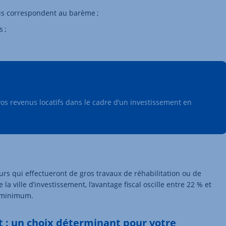
nus correspondent au barème ;
 ;
vos revenus locatifs dans le cadre d’un investissement en
urs qui effectueront de gros travaux de réhabilitation ou de
a ville d’investissement, l’avantage fiscal oscille entre 22 % et
s minimum.
tut : un choix déterminant pour votre