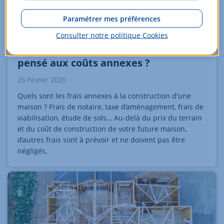
Paramétrer mes préférences
Consulter notre politique
Cookies
Faire construire sa maison : avez-vous
pensé aux coûts annexes ?
26 Février 2020
Quels sont les frais annexes à la construction d'une
maison ? Frais de notaire, taxe d’aménagement, frais de
viabilisation, étude de sols… Au-delà du prix du terrain
et du coût de construction de votre future maison,
d’autres frais sont à prévoir et ne doivent pas être
négligés.