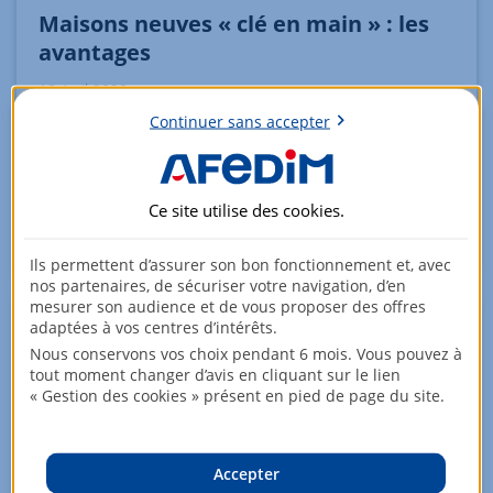
Maisons neuves « clé en main » : les
avantages
18 Avril 2020
Continuer sans accepter
De plus en plus de constructeurs de maisons
individuelles proposent des offres clé en main, formule
composée de la maison et du terrain sur lequel elle
sera construite. Gain de temps, optimisation des coûts…
Ce site utilise des
cookies
.
l’opération présente plusieurs avantages pour
l’acquéreur.
Ils permettent d’assurer son bon fonctionnement et, avec
nos partenaires, de sécuriser votre navigation, d’en
mesurer son audience et de vous proposer des offres
adaptées à vos centres d’intérêts.
Nous conservons vos choix pendant 6 mois. Vous pouvez à
tout moment changer d’avis en cliquant sur le lien
« Gestion des cookies » présent en pied de page du site.
Accepter