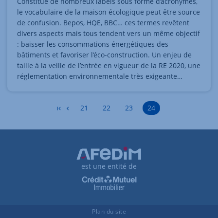
Constitué de nombreux labels sous forme d’acronymes,
le vocabulaire de la maison écologique peut être source
de confusion. Bepos, HQE, BBC… ces termes revêtent
divers aspects mais tous tendent vers un même objectif
: baisser les consommations énergétiques des
bâtiments et favoriser l’éco-construction. Un enjeu de
taille à la veille de l’entrée en vigueur de la RE 2020, une
réglementation environnementale très exigeante…
Accéder à la page
Accéder à la page
Accéder à la page
21
22
23
24
est une entité de
Plan du site