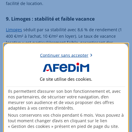
facilité de location.
9. Limoges : stabilité et faible vacance
Limoges
séduit par sa stabilité avec 8,6 % de rendement (1
400 €/m² à l'achat, 10 €/m² en loyer). Le taux de vacance
locative y est particulièrement faible, garantissant des
revenus réguliers. La ville attire les investisseurs
Continuer sans accepter
recherchant la sécurité plutôt que la spéculation.
10. Paris (petites surfaces) : moins de rendement,
plus de sécurité
Ce site utilise des
cookies
.
Les studios à
Paris
affichent un rendement modeste de 3,7
Ils permettent d’assurer son bon fonctionnement et, avec
% (9 800 €/m² à l'achat, 30 €/m² en loyer), mais offrent
nos partenaires, de sécuriser votre navigation, d’en
liquidité exceptionnelle et sécurité patrimoniale. Ces petites
mesurer son audience et de vous proposer des offres
surfaces s'arrachent rapidement et conservent leur valeur
adaptées à vos centres d’intérêts.
même en période de crise. Un placement refuge pour
Nous conservons vos choix pendant 6 mois. Vous pouvez à
tout moment changer d’avis en cliquant sur le lien
investisseurs averses au risque.
« Gestion des cookies » présent en pied de page du site.