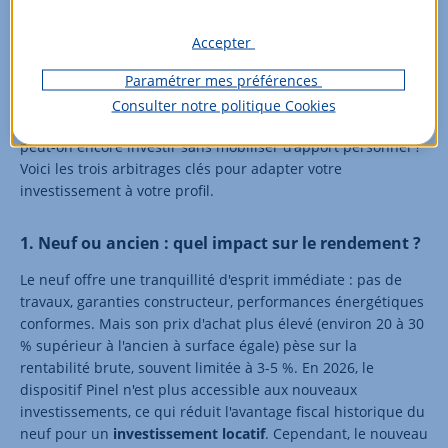
Le choix de sa stratégie
d'investissement
Accepter
Paramétrer mes préférences
Bien choisir sa stratégie dès le départ conditionne le succès
de votre projet. Faut-il privilégier un appartement
neuf
ou
Consulter notre politique
Cookies
ancien
? Opter pour la location meublée ou nue ? Et surtout,
peut-on encore investir sans mobiliser d'apport personnel ?
Voici les trois arbitrages clés pour adapter votre
investissement à votre profil.
1. Neuf ou ancien : quel impact sur le rendement ?
Le neuf offre une tranquillité d'esprit immédiate : pas de
travaux, garanties constructeur, performances énergétiques
conformes. Mais son prix d'achat plus élevé (environ 20 à 30
% supérieur à l'ancien à surface égale) pèse sur la
rentabilité brute, souvent limitée à 3-5 %. En 2026, le
dispositif Pinel n'est plus accessible aux nouveaux
investissements, ce qui réduit l'avantage fiscal historique du
neuf pour un
investissement locatif
. Cependant, le nouveau