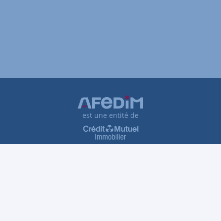
est une entité de
Plan du site
Tarifs et honoraires
Traitement des réclamations
Protection des données personnelles
Gestion des cookies