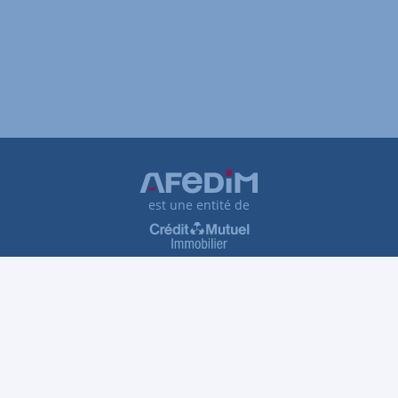
est une entité de
Plan du site
Tarifs et honoraires
Traitement des réclamations
Protection des données personnelles
Gestion des cookies