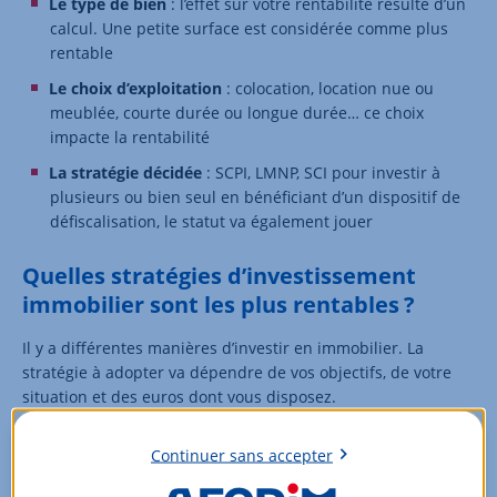
Le type de bien
: l’effet sur votre rentabilité résulte d’un
calcul. Une petite surface est considérée comme plus
rentable
Le choix d’exploitation
: colocation, location nue ou
meublée, courte durée ou longue durée… ce choix
impacte la rentabilité
La stratégie décidée
: SCPI, LMNP, SCI pour investir à
plusieurs ou bien seul en bénéficiant d’un dispositif de
défiscalisation, le statut va également jouer
Quelles stratégies d’investissement
immobilier sont les plus rentables ?
Il y a différentes manières d’investir en immobilier. La
stratégie à adopter va dépendre de vos objectifs, de votre
situation et des euros dont vous disposez.
Le choix le plus large pour un investisseur reste l’acquisition
Continuer sans accepter
d’un appartement, d’une maison ou d’un immeuble dans
l’ancien ou dans le neuf, avec ou sans travaux, permettant