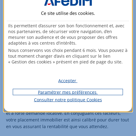
d’utiliser les dispositifs de défiscalisation (nue-propriété,
LMNP, Loi Malraux…).
Ce site utilise des
cookies
.
Les placements immobiliers constituent également une
Ils permettent d’assurer son bon fonctionnement et, avec
alternative très rentable, pour qui dispose de quelques
nos partenaires, de sécuriser votre navigation, d’en
centaines d’euros et ne souhaite pas beaucoup de
mesurer son audience et de vous proposer des offres
contraintes. Les SCPI offrent des perspectives de rendement
adaptées à vos centres d’intérêts.
élevé sans contracter de crédit immobilier.
Nous conservons vos choix pendant 6 mois. Vous pouvez à
tout moment changer d’avis en cliquant sur le lien
Et
comment réaliser un investissement immobilier rentable
« Gestion des cookies » présent en pied de page du site.
à court terme
? À cette question récurrente pour un
investisseur, la réponse est : cela dépend de votre situation.
Ce qui est sûr, c’est que la performance d’un investissement
Accepter
immobilier locatif à court terme dépend de la combinaison
Paramétrer mes préférences
de plusieurs facteurs. La qualité du bien en tête qu’il faudra
Consulter notre politique
Cookies
conjuguer au bon prix d’achat, un loyer en phase avec le
marché et le logement, le tout dans la bonne ville, attractive
et à forte demande locative. En conjuguant ces facteurs,
votre placement immobilier est ainsi calibré pour durer tout
en vous assurant la rentabilité que vous attendez.