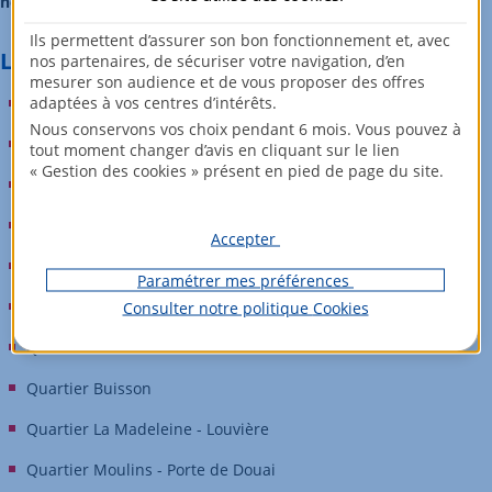
neuf
que l’
ancien
.
Ils permettent d’assurer son bon fonctionnement et, avec
Les quartiers à Lille :
nos partenaires, de sécuriser votre navigation, d’en
mesurer son audience et de vous proposer des offres
adaptées à vos centres d’intérêts.
Quartier Quai du Wault
Nous conservons vos choix pendant 6 mois. Vous pouvez à
Quartier Esplanade
tout moment changer d’avis en cliquant sur le lien
« Gestion des cookies » présent en pied de page du site.
Quartier Vieux-Lille
Quartier Peuple Belge
Accepter
Quartier Vauban - Esquermes
Paramétrer mes préférences
Quartier Cormontaigne - Isly
Consulter notre politique
Cookies
Quartier Saint-Maurice - Pellevoisin
Quartier Buisson
Quartier La Madeleine - Louvière
Quartier Moulins - Porte de Douai