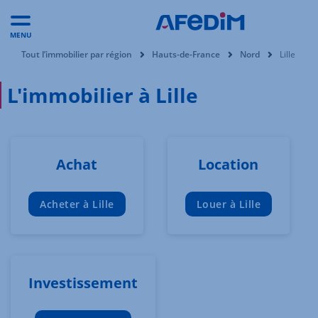
MENU
Vous êtes ici:
Tout l’immobilier par région
Hauts-de-France
Nord
Lille
L'immobilier à Lille
Achat
Location
Acheter à Lille
Louer à Lille
Investissement