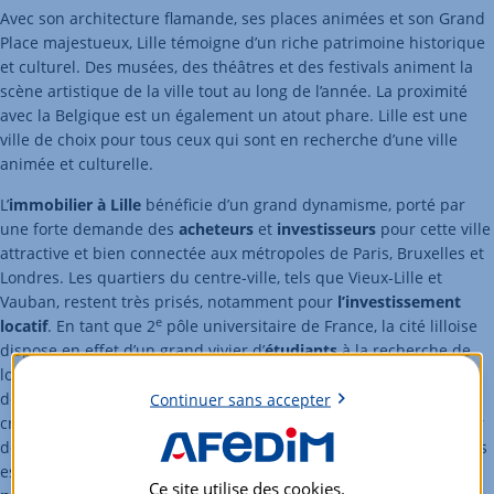
Avec son architecture flamande, ses places animées et son Grand
Place majestueux, Lille témoigne d’un riche patrimoine historique
et culturel. Des musées, des théâtres et des festivals animent la
scène artistique de la ville tout au long de l’année. La proximité
avec la Belgique est un également un atout phare. Lille est une
ville de choix pour tous ceux qui sont en recherche d’une ville
animée et culturelle.
L’
immobilier à Lille
bénéficie d’un grand dynamisme, porté par
une forte demande des
acheteurs
et
investisseurs
pour cette ville
attractive et bien connectée aux métropoles de Paris, Bruxelles et
Londres. Les quartiers du centre-ville, tels que Vieux-Lille et
Vauban, restent très prisés, notamment pour
l’investissement
e
locatif
. En tant que 2
pôle universitaire de France, la cité lilloise
dispose en effet d’un grand vivier d’
étudiants
à la recherche de
logements
à louer
. La périphérie lilloise, quant à elle, connaît un
développement de
programmes neufs
, répondant à la demande
Continuer sans accepter
croissante des jeunes actifs et des familles cherchant à s’éloigner
de l’agitation urbaine. Cependant, la concurrence entre acheteurs
est forte, ce qui pousse les
prix
à la hausse, aussi bien dans le
Ce site utilise des
cookies
.