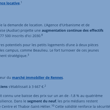
1
nce locative
.
de la demande de location. L'Agence d'Urbanisme et de
se (Audiar) projette une
augmentation continue des effectifs
8
77 500 inscrits d'ici 2030.
res potentiels pour les petits logements d’une à deux pièces
s des campus, comme Beaulieu. Le fort turnover de ces jeunes
3
ment stratégique.
gueur du
marché immobilier de Rennes
.
2
ciens
s'établissait à 3 667 €.
t connu une baisse des prix sur un an de -1,8 % au quatrième
ésilience. Dans le
segment du neuf
, les prix médians restent
10
Centre et Thabor-Saint-Hélier.
Cette solidité renforce la sécurité