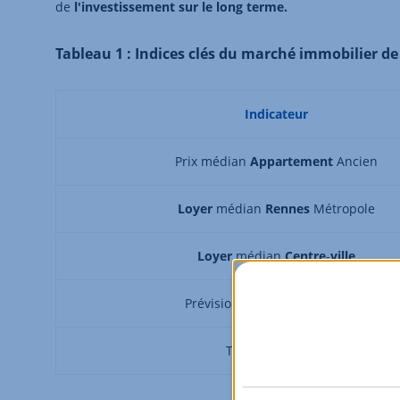
de
l'investissement sur le long terme.
Tableau 1 : Indices clés du marché immobilier de
Indicateur
Prix médian
Appartement
Ancien
Loyer
médian
Rennes
Métropole
Loyer
médian
Centre
-
ville
Prévision croissance
étudiants
Tension
Locative