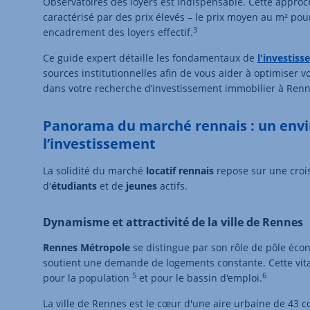
Observatoires des loyers est indispensable. Cette approch
caractérisé par des prix élevés – le prix moyen au m² po
3
encadrement des loyers effectif.
Ce guide expert détaille les fondamentaux de
l'investiss
sources institutionnelles afin de vous aider à optimiser v
dans votre recherche d’investissement immobilier à Renn
Panorama du marché rennais : un env
l’investissement
La solidité du marché
locatif
rennais
repose sur une croi
d'
étudiants
et de
jeunes
actifs.
Dynamisme et attractivité de la ville de Rennes
Rennes Métropole
se distingue par son rôle de pôle éc
soutient une demande de logements constante. Cette vital
5
6
pour la population
et pour le bassin d'emploi.
La ville de Rennes est le cœur d'une aire urbaine de 43