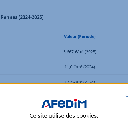
 Rennes (2024-2025)
Valeur (Période)
3 667 €/m² (2025)
11,6 €/m² (2024)
13,3 €/m² (2024)
C
75 000 – 77 500 (2030)
Très élevée
Ce site utilise des
cookies
.