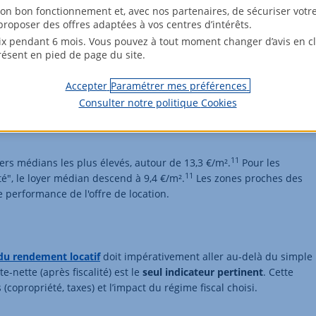
son bon fonctionnement et, avec nos partenaires, de sécuriser votr
 et l’encadrement
roposer des offres adaptées à vos centres d’intérêts.
x pendant 6 mois. Vous pouvez à tout moment changer d’avis en cli
ion fine des niveaux de loyers par zone et du dispositif
résent en pied de page du site.
Accepter
Paramétrer mes préférences
loyers)
Consulter notre politique
Cookies
itionnement de l'appartement dans la ville
. En 2024, le loyer
11
oyers médians les plus élevés, autour de 13,3 €/m².
Pour les
11
té", le loyer médian descend à 9,4 €/m².
Les zones proches des
 performance de l'offre de location.
 du rendement locatif
doit impérativement aller au-delà du simple
e-nette (après fiscalité) est le
seul indicateur pertinent
. Cette
opropriété, taxes) et l’impact du régime fiscal choisi.