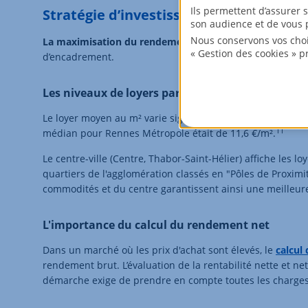
Ils permettent d’assurer 
Stratégie d’investissement : les loyers
son audience et de vous p
Nous conservons vos choi
La maximisation du rendement
passe par une compréhens
« Gestion des cookies » p
d’encadrement.
Les niveaux de loyers par zone (observatoire des 
Le loyer moyen au m² varie significativement selon le
pos
11
médian pour Rennes Métropole était de 11,6 €/m².
Le centre-ville (Centre, Thabor-Saint-Hélier) affiche les l
quartiers de l'agglomération classés en "Pôles de Proximi
commodités et du centre garantissent ainsi une meilleure
L'importance du calcul du rendement net
Dans un marché où les prix d'achat sont élevés, le
calcul
rendement brut. L’évaluation de la rentabilité nette et nett
démarche exige de prendre en compte toutes les charges (c