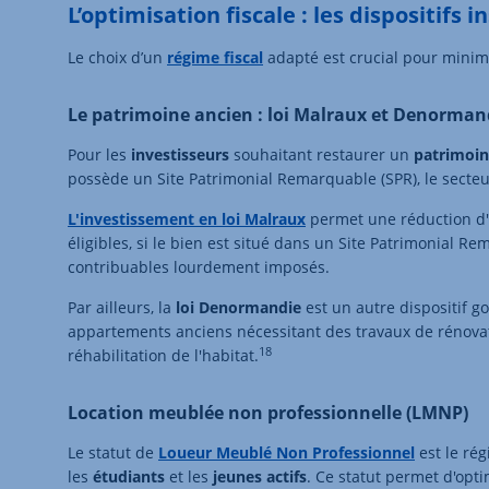
L’optimisation fiscale : les dispositifs i
Le choix d’un
régime fiscal
adapté est crucial pour minimi
Le patrimoine ancien : loi Malraux et Denorman
Pour les
investisseurs
souhaitant restaurer un
patrimoi
possède un Site Patrimonial Remarquable (SPR), le secteu
L'investissement en loi Malraux
permet une réduction d'
éligibles, si le bien est situé dans un Site Patrimonial R
contribuables lourdement imposés.
Par ailleurs, la
loi Denormandie
est un autre dispositif g
appartements anciens nécessitant des travaux de rénovat
18
réhabilitation de l'habitat.
Location meublée non professionnelle (LMNP)
Le statut de
Loueur Meublé Non Professionnel
est le rég
les
étudiants
et les
jeunes
actifs
. Ce statut permet d'optim