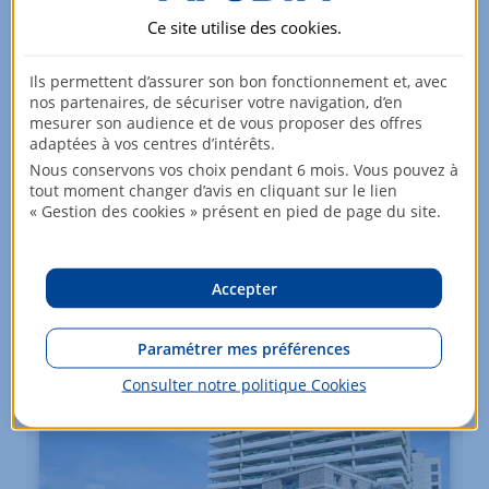
Ce site utilise des
cookies
.
Appartements - du 2 au 5 pièces
Ils permettent d’assurer son bon fonctionnement et, avec
nos partenaires, de sécuriser votre navigation, d’en
RENNES
mesurer son audience et de vous proposer des offres
À partir de
adaptées à vos centres d’intérêts.
230 000
EUR
Nous conservons vos choix pendant 6 mois. Vous pouvez à
tout moment changer d’avis en cliquant sur le lien
« Gestion des cookies » présent en pied de page du site.
39 lots
Jeanbrun intermédiaire
Accepter
Voir +
Paramétrer mes préférences
Consulter notre politique
Cookies