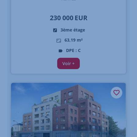
230 000
EUR
3ème étage
63,19 m²
DPE : C
Voir +