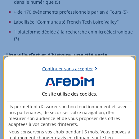
dans le numérique (5)
+ de 170 événements professionnels par an à Tours (5)
Labellisée “Communauté French Tech Loire Valley”
1 plateforme dédiée à la recherche en microélectronique
(3)
Une ville d’art et d’histoire, une cité verte
Labellisée “Cité internationale de la gastronomie” (10)
Continuer sans accepter
7 restaurants étoilés en Indre-et-Loire (11)
141 monuments historiques à Tours (12)
Ce site utilise des
cookies
.
620 km d’aménagements cyclables dans la métropole (5)
55 sites touristiques au sein de la métropole (13)
Ils permettent d’assurer son bon fonctionnement et, avec
nos partenaires, de sécuriser votre navigation, d’en
Labellisée “Ville d’art et d’histoire”
mesurer son audience et de vous proposer des offres
adaptées à vos centres d’intérêts.
Le Val de Loire entre Sully-sur-Loire et Chalonnes, inscrit
Nous conservons vos choix pendant 6 mois. Vous pouvez à
au patrimoine mondial de l’Unesco
tout moment changer d’avis en cliquant sur le lien