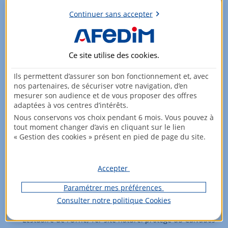
28 édifices classés Monuments historiques (11)
Continuer sans accepter
Visite des plages du Débarquement (1944)
Mémorial de Caen : 475 000 visiteurs en 2024 (12)
Ce site utilise des
cookies
.
10 km de plages de sable fin (11)
Ils permettent d’assurer son bon fonctionnement et, avec
2 ports de plaisance (11)
nos partenaires, de sécuriser votre navigation, d’en
1 centre de thalassothérapie (11)
mesurer son audience et de vous proposer des offres
adaptées à vos centres d’intérêts.
3 183 chambres d’hôtels à Caen La Mer (13)
Nous conservons vos choix pendant 6 mois. Vous pouvez à
4e ville de France la + culturelle (14)
tout moment changer d’avis en cliquant sur le lien
« Gestion des cookies » présent en pied de page du site.
Une proximité avec la nature
Accepter
7e ville de France la + verte (15)
Forêt de Grimbosq : 450 ha à 15 km de Caen (2)
Paramétrer mes préférences
Consulter notre politique
Cookies
1 jardin botanique à Caen (2)
L’estuaire de l’Orne, 1er site naturel protégé du Calvados