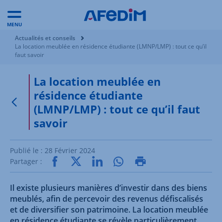
MENU
Vous êtes ici:
Actualités et conseils
La location meublée en résidence étudiante (LMNP/LMP) : tout ce qu’il
faut savoir
La location meublée en
résidence étudiante
(LMNP/LMP) : tout ce qu’il faut
Retour à la page précédente
savoir
Publié le :
28 Février 2024
Partager :
Il existe plusieurs manières d’investir dans des biens
meublés, afin de percevoir des revenus défiscalisés
et de diversifier son patrimoine. La location meublée
en résidence étudiante se révèle particulièrement