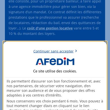
elle consiste, pour un propriétaire bailleur, à faire appel
à une agence immobilière pour gérer son bien, via la
signature d’un mandat. Ce contrat définit les différentes
prestations que le professionnel va assurer (recherche
de locataires, rédaction du bail, envoi des quittances de
loyer…). Le
coût d’une gestion locative
varie entre 5 et
10 % du montant des loyers.
L’investissement immobilier en location meublée vous
intéresse ? Vous souhaitez être accompagné par des
Continuer sans accepter
professionnels dans la réalisation de ce projet ?
Appelez-nous au 0 800 09 09 02 ou
Être rappelé
Ce site utilise des
cookies
.
Ils permettent d’assurer son bon fonctionnement et, avec
nos partenaires, de sécuriser votre navigation, d’en
mesurer son audience et de vous proposer des offres
adaptées à vos centres d’intérêts.
Partager :
Nous conservons vos choix pendant 6 mois. Vous pouvez à
tout moment changer d’avis en cliquant sur le lien