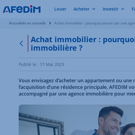
Louer
Acheter
Investir
F
Vous êtes ici:
Actualités et conseils
Achat immobilier : pourquoi passer par une age
Achat immobilier : pourquo
immobilière ?
Retour à la page précédente
Publié le :
17 Mai 2023
Vous envisagez d’acheter un appartement ou une ma
l’acquisition d’une résidence principale, AFEDIM vo
accompagné par une agence immobilière pour mene