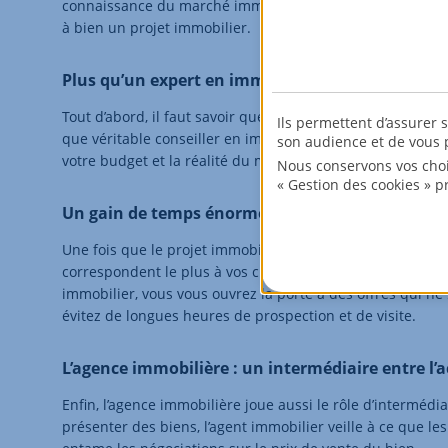
connaissance du marché immobilier local et à leur large 
à bien un projet immobilier.
Plus qu’un expert en immobilier, un véritable co
Tout d’abord, il faut savoir que le rôle de l’agent immobili
Ils permettent d’assurer 
que véritable conseiller en immobilier. Il vous aide donc à
son audience et de vous p
votre budget et la réalité du marché immobilier.
Nous conservons vos choi
« Gestion des cookies » p
Un gain de temps énorme dans les recherches i
Une fois que le projet immobilier est parfaitement défini
correspondent le plus à vos critères et à votre budget afi
immobilier, vous vous ouvrez la porte à des offres qui n
évitez de longues heures de prospection et de visite.
L’agence immobilière : un intermédiaire entre l’
Enfin, l’agence immobilière joue aussi le rôle d’interméd
présenter des biens, l’agent immobilier veille à ce que le