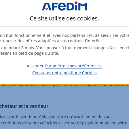
réseau, les agences immobilières sont de solides alliés pour mener
Ce site utilise des
cookies
.
nseiller
er ne s’arrête pas à la vente d’un bien. Son but est d’agir en tant
son bon fonctionnement et, avec nos partenaires, de sécuriser votr
 construire un projet immobilier qui concilie à la fois vos critères,
roposer des offres adaptées à vos centres d’intérêts.
x pendant 6 mois. Vous pouvez à tout moment changer d’avis en cli
résent en pied de page du site.
mmobilières
Accepter
Paramétrer mes préférences
, l’agent immobilier active son réseau pour rechercher les biens qui
Consulter notre politique
Cookies
n de vous les présenter. En déléguant ce travail à un agent
e sont pas forcément encore présentes sur le marché. De plus, vous
acheteur et le vendeur
iaire avec le vendeur. Cela veut dire qu’avant même de vous
s conditions de vente coïncident avec votre projet immobilier, voire