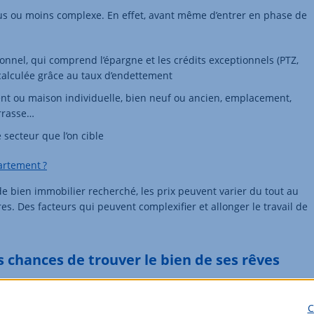
lus ou moins complexe. En effet, avant même d’entrer en phase de
:
nnel, qui comprend l’épargne et les crédits exceptionnels (PTZ,
 calculée grâce au taux d’endettement
ment ou maison individuelle, bien neuf ou ancien, emplacement,
errasse…
secteur que l’on cible
rtement ?
e bien immobilier recherché, les prix peuvent varier du tout au
es. Des facteurs qui peuvent complexifier et allonger le travail de
 chances de trouver le bien de ses rêves
pond parfaitement à ses critères tout en se dégageant du temps, il
e spécialisée sur le secteur que l’on cible. Grâce à leur parfaite
C