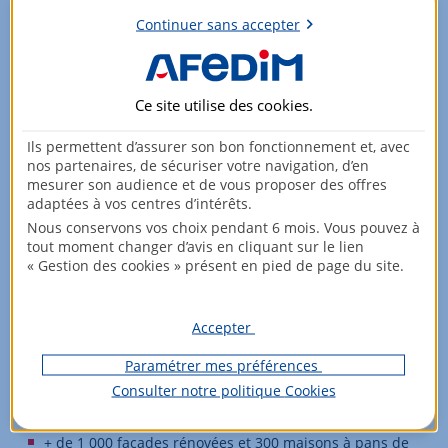
(7)
Continuer sans accepter
350 vélos en libre-service dans 35 stations en ville (7)
À 1h30 en voiture de l’aéroport d’Orly
3 autoroutes (A10, A19 et A71)
Ce site utilise des
cookies
.
Ils permettent d’assurer son bon fonctionnement et, avec
Une petite ville universitaire
nos partenaires, de sécuriser votre navigation, d’en
mesurer son audience et de vous proposer des offres
11e ville de France où il fait bon étudier (6)
adaptées à vos centres d’intérêts.
Université d’Orléans : 141 formations, 4 IUT, 1 école
Nous conservons vos choix pendant 6 mois. Vous pouvez à
d’ingénieurs, 1 école universitaire de kinésithérapie, 14
tout moment changer d’avis en cliquant sur le lien
« Gestion des cookies » présent en pied de page du site.
sites géographiques, 25 unités de recherche, 88
laboratoires
de recherche publics et privés (3)
Accepter
23 000 étudiants à Orléans (2)
Paramétrer mes préférences
Consulter notre politique
Cookies
Une ville d’art et d’histoire
+ de 1 000 façades rénovées et 300 maisons à pans de