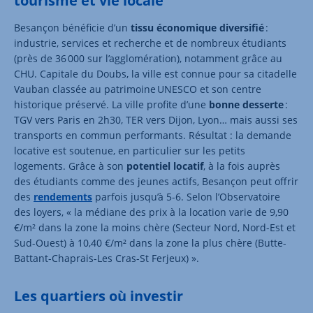
tourisme et vie locale
Besançon bénéficie d’un
tissu économique diversifié
:
industrie, services et recherche et de nombreux étudiants
(près de 36 000 sur l’agglomération), notamment grâce au
CHU. Capitale du Doubs, la ville est connue pour sa citadelle
Vauban classée au patrimoine UNESCO et son centre
historique préservé. La ville profite d’une
bonne desserte
:
TGV vers Paris en 2h30, TER vers Dijon, Lyon… mais aussi ses
transports en commun performants. Résultat : la demande
locative est soutenue, en particulier sur les petits
logements. Grâce à son
potentiel locatif
, à la fois auprès
des étudiants comme des jeunes actifs, Besançon peut offrir
des
rendements
parfois jusqu’à 5-6. Selon l’Observatoire
des loyers, « la médiane des prix à la location varie de 9,90
€/m² dans la zone la moins chère (Secteur Nord, Nord-Est et
Sud-Ouest) à 10,40 €/m² dans la zone la plus chère (Butte-
Battant-Chaprais-Les Cras-St Ferjeux) ».
Les quartiers où investir