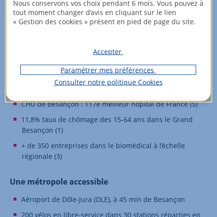
Nous conservons vos choix pendant 6 mois. Vous pouvez à
Besançon (1)
tout moment changer d’avis en cliquant sur le lien
Labellisée “Territoires d’industrie”
« Gestion des cookies » présent en pied de page du site.
1re région française pour l’horlogerie, les
microtechniques et le jouet (3)
Accepter
4 pôles de compétitivité en région (4) dont le Pôle des
Paramétrer mes préférences
microtechniques à Besançon
Consulter notre politique
Cookies
+ de 1 300 ha d’espaces d’activités (2)
CHU de Besançon : 117e meilleur hôpital de France (5)
11,8% taux de chômage des 15-64 ans dans le Grand
Besançon (1)
+ de 350 entreprises dans le biomédical à l’échelle
régionale (3)
Une métropole accessible
Aéroport de Dôle-Jura (DLE), à 45 min de Besançon
200 vélos en libre-service dans 30 stations réparties en