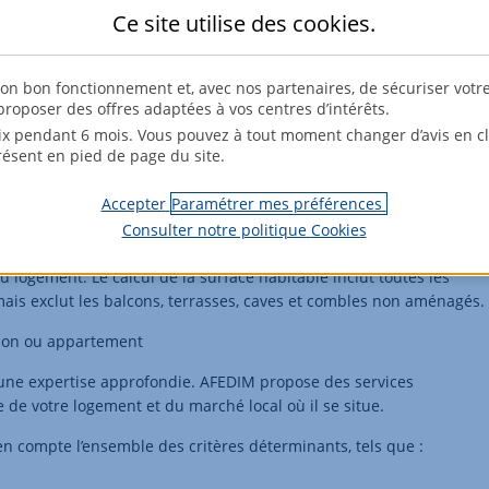
 de données publique qui recense les caractéristiques et les prix
Ce site utilise des
cookies
.
inq dernières années en France.
son bon fonctionnement et, avec nos partenaires, de sécuriser votr
roposer des offres adaptées à vos centres d’intérêts.
rré plus faible qu’un logement rénové. Si une maison ou
x pendant 6 mois. Vous pouvez à tout moment changer d’avis en cli
tant de pondérer le prix au mètre carré en prenant en compte le
résent en pied de page du site.
Accepter
Paramétrer mes préférences
Consulter notre politique
Cookies
u logement. Le calcul de la surface habitable inclut toutes les
ais exclut les balcons, terrasses, caves et combles non aménagés.
son ou appartement
 une expertise approfondie. AFEDIM propose des services
 de votre logement et du marché local où il se situe.
en compte l’ensemble des critères déterminants, tels que :