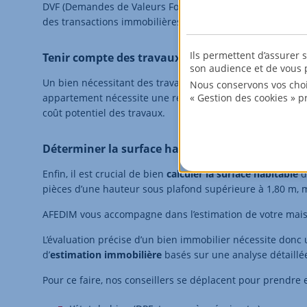
DVF (Demandes de Valeurs Foncières). Il s’agit d’une base
des transactions immobilières effectuées au cours des c
Ils permettent d’assurer 
Tenir compte des travaux éventuels
son audience et de vous p
Un bien nécessitant des travaux aura un prix au mètre ca
Nous conservons vos choi
appartement nécessite une rénovation, il est alors impor
« Gestion des cookies » p
coût potentiel des travaux.
Déterminer la surface habitable du bien
Enfin, il est crucial de bien
calculer la surface habitable
d
pièces d’une hauteur sous plafond supérieure à 1,80 m, m
AFEDIM vous accompagne dans l’estimation de votre mai
L’évaluation précise d’un bien immobilier nécessite donc
d’
estimation immobilière
basés sur une analyse détaillée
Pour ce faire, nos conseillers se déplacent pour prendre 