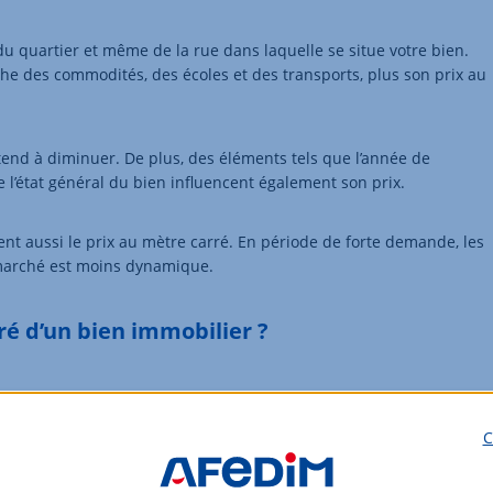
, du quartier et même de la rue dans laquelle se situe votre bien.
oche des commodités, des écoles et des transports, plus son prix au
 tend à diminuer. De plus, des éléments tels que l’année de
 l’état général du bien influencent également son prix.
ent aussi le prix au mètre carré. En période de forte demande, les
e marché est moins dynamique.
ré d’un bien immobilier ?
une démarche complexe. Toutefois, il est possible de se faire un
C
 d’un appartement en le comparant aux ventes récentes dans le
rix du marché. Pour ce faire, il est possible de consulter la base