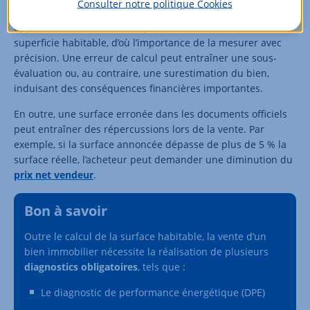
Consulter notre politique
Cookies
juste. En effet, le prix de vente d’une maison ou d’un
appartement est souvent exprimé en fonction de la
superficie habitable, d’où l’importance de la mesurer avec
précision. Une erreur de calcul peut entraîner une sous-
évaluation ou, au contraire, une surestimation du bien,
induisant des conséquences financières importantes.
En outre, une surface erronée dans les documents officiels
peut entraîner des répercussions lors de la vente. Par
exemple, si la surface annoncée dépasse de plus de 5 % la
surface réelle, l’acheteur peut demander une diminution du
prix net vendeur
.
Bon à savoir
Outre le calcul de la surface habitable, la vente d’un
bien immobilier nécessite la réalisation de plusieurs
diagnostics obligatoires
, tels que :
Le diagnostic de performance énergétique (DPE)