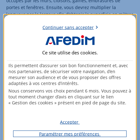
occupés par les murs, cloisons, gaines, embrasures de
portes et fenêtres. Ensuite, vous devrez multiplier la
longueur par la largeur afin d’obtenir la superficie en mètres
carrés.
Continuer sans accepter
Ce calcul peut se révéler complexe, notamment quand le
bien est pourvu de pièces dotées de configurations
particulières (pièce mansardée, arrondie, avec de nombreux
Ce site utilise des
cookies
.
angles…). C’est pourquoi il est fortement recommandé de
faire appel à un professionnel, tel qu’un géomètre-expert ou
Ils permettent d’assurer son bon fonctionnement et, avec
un diagnostiqueur immobilier pour procéder au calcul de la
nos partenaires, de sécuriser votre navigation, d’en
surface habitable. AFEDIM, votre partenaire immobilier de
mesurer son audience et de vous proposer des offres
confiance, peut vous aider à organiser cette expertise, afin
adaptées à vos centres d’intérêts.
de vous assurer que la surface habitable de votre bien est
Nous conservons vos choix pendant 6 mois. Vous pouvez à
correctement évaluée.
tout moment changer d’avis en cliquant sur le lien
« Gestion des cookies » présent en pied de page du site.
La surface habitable : une notion
capitale lors de la vente d’un logement
Accepter
Connaître la surface habitable d’un bien est essentiel pour
Paramétrer mes préférences
fixer son prix au m² et réaliser une estimation immobilière