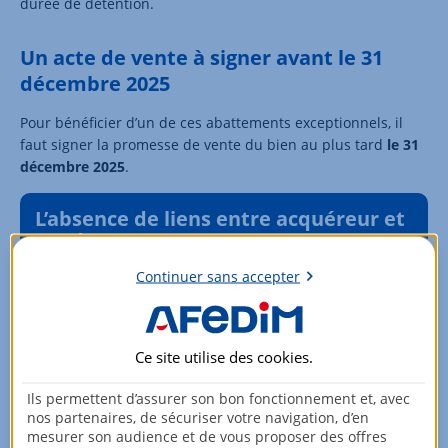
durée de détention.
Un acte de vente à signer avant le 31
décembre 2025
Pour bénéficier d’un de ces abattements exceptionnels, il
faut signer la promesse de vente du bien au plus tard
le 31
décembre 2025
.
L’absence de liens entre acquéreur et
vendeur
Continuer sans accepter
Les abattements exceptionnels pour construction de
logements collectifs ou pour zone tendue ne peuvent
pas s’appliquer si la vente du bien se fait
au profit d’un
proche
: époux, concubin, partenaire de Pacs,
Ce site utilise des
cookies
.
ascendant ou descendant, ou
personnes morales avec
laquelle le vendeur pourrait être lié
.
Ils permettent d’assurer son bon fonctionnement et, avec
nos partenaires, de sécuriser votre navigation, d’en
mesurer son audience et de vous proposer des offres