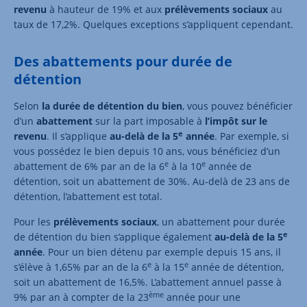
revenu
à hauteur de 19% et aux
prélèvements sociaux
au
taux de 17,2%. Quelques exceptions s’appliquent cependant.
Des abattements pour durée de
détention
Selon
la durée de détention du bien
, vous pouvez bénéficier
d’un
abattement
sur la part imposable à
l’impôt sur le
e
revenu
. Il s’applique
au-delà de la 5
année
. Par exemple, si
vous possédez le bien depuis 10 ans, vous bénéficiez d’un
e
e
abattement de 6% par an de la 6
à la 10
année de
détention, soit un abattement de 30%. Au-delà de 23 ans de
détention, l’abattement est total.
Pour les
prélèvements sociaux
, un abattement pour durée
e
de détention du bien s’applique également
au-delà de la 5
année
. Pour un bien détenu par exemple depuis 15 ans, il
e
e
s’élève à 1,65% par an de la 6
à la 15
année de détention,
soit un abattement de 16,5%. L’abattement annuel passe à
ème
9% par an à compter de la 23
année pour une