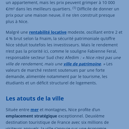
un appartement, mais les prix peuvent grimper à 10 000
(1)
€/m² dans les meilleurs quartiers.
Difficile de donner un
prix pour une maison neuve, il ne s’en construit presque
plus à Nice.
Malgré une
rentabilité locative
modeste, oscillant entre 2 et
4 % brut selon la Fnaim, la sécurité patrimoniale qu’offre
Nice séduit toutefois les investisseurs. Mais le rendement
n’est pas la priorité ici, comme le souligne Fabienne Feral,
responsable secteur Sud chez Afedim
: « Nice n’est pas une
ville de rendement, mais une
ville de patrimoine
. »
Les
valeurs de marché restent soutenues par une forte
demande, alimentée notamment par le tourisme, les
étudiants et un déficit structurel de logements.
Les atouts de la ville
Située entre
mer
et montagnes, Nice profite d’un
emplacement stratégique
exceptionnel. Deuxième
destination touristique de France avec six millions de
visiteurs annuels, la ville s’appuie sur une économie