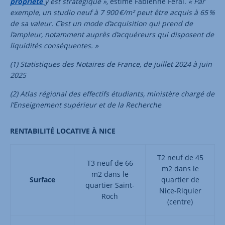
propriété
y est stratégique »,
estime Fabienne Feral.
« Par
exemple, un studio neuf à 7 900 €/m² peut être acquis à 65 %
de sa valeur. C’est un mode d’acquisition qui prend de
l’ampleur, notamment auprès d’acquéreurs qui disposent de
liquidités conséquentes. »
(1) Statistiques des Notaires de France, de juillet 2024 à juin
2025
(2) Atlas régional des effectifs étudiants, ministère chargé de
l’Enseignement supérieur et de la Recherche
RENTABILITÉ LOCATIVE À NICE
T2 neuf de 45
T3 neuf de 66
m2 dans le
m2 dans le
Surface
quartier de
quartier Saint-
Nice-Riquier
Roch
(centre)