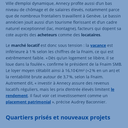
Ville d’emploi dynamique, Annecy profite aussi d’un bas
niveau de chômage et de salaires élevés, notamment parce
que de nombreux frontaliers travaillent à Genève. Le bassin
annécien jouit aussi d’un tourisme florissant et d’un cadre
naturel exceptionnel (lac, montagne), facteurs qui dopent sa
cote auprès des
acheteurs
comme des
locataires
.
Le
marché locatif
est donc sous tension : la
vacance
est
inférieure à 1 % selon les chiffres de la Fnaim, ce qui est
extrêmement faible. « Dès qu’un logement se libère, il se
loue dans la foulée », confirme le président de la Fnaim SMB.
Le loyer moyen s’établit ainsi à 16,10 €/m² (+2 % en un an) et
la rentabilité brute autour de 3,7 %, selon la Fnaim.
Autrement dit, « investir à Annecy assure des revenus
locatifs réguliers, mais les prix d’entrée élevés limitent
le
rendement
. Il faut voir cet investissement comme un
placement patrimonial
», précise Audrey Baconnier.
Quartiers prisés et nouveaux projets