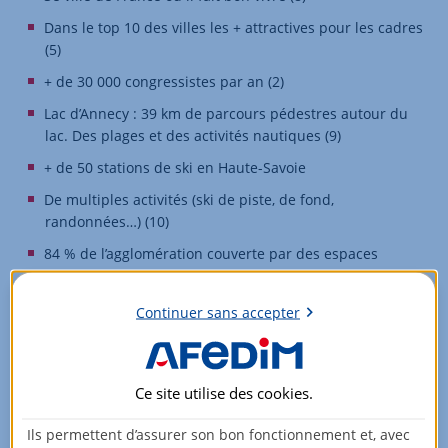
Dans le top 10 des villes les + attractives pour les cadres
(5)
+ de 30 000 congressistes par an (2)
Lac d’Annecy : 39 km de parcours pédestres autour du
lac. Des plages et des activités nautiques (9)
+ de 50 stations de ski en Haute-Savoie
De multiples activités (ski de piste, de fond,
randonnées…) (10)
84 % de l’agglomération couverte par des espaces
naturels et agricoles (11)
Un festival international et un marché international du
Continuer sans accepter
film d’animation (Mifa)
Labellisée “Ville d’art et d’histoire” Château d’Annecy,
classé Monument historique
Ce site utilise des
cookies
.
Secteur du lac d’Annecy : 19% des nuitées hôtelières
Ils permettent d’assurer son bon fonctionnement et, avec
estivales de Savoie Mont Blanc en 2022 (9)