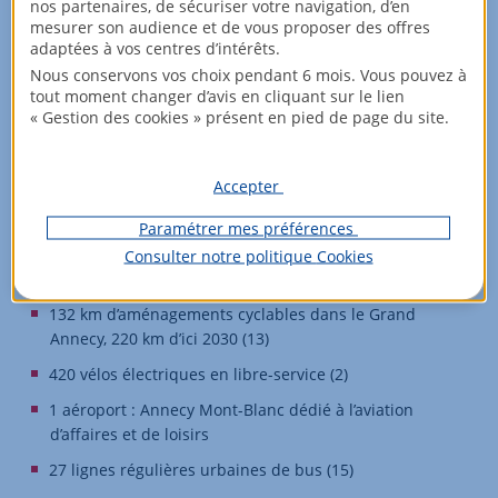
nos partenaires, de sécuriser votre navigation, d’en
5 restaurants étoilés dans la ville (12)
mesurer son audience et de vous proposer des offres
adaptées à vos centres d’intérêts.
10,6 % : Part des actifs de l’agglomération travaillant en
Nous conservons vos choix pendant 6 mois. Vous pouvez à
Suisse (6)
tout moment changer d’avis en cliquant sur le lien
« Gestion des cookies » présent en pied de page du site.
Bien desservie par les transports
À 35 min en voiture de Genève et de son aéroport
Accepter
international
Paramétrer mes préférences
À environ 1h10 de Grenoble, 1h35 de Lyon
Consulter notre politique
Cookies
1 gare SNCF : A 3h42 de Paris (14)
132 km d’aménagements cyclables dans le Grand
Annecy, 220 km d’ici 2030 (13)
420 vélos électriques en libre-service (2)
1 aéroport : Annecy Mont-Blanc dédié à l’aviation
d’affaires et de loisirs
27 lignes régulières urbaines de bus (15)