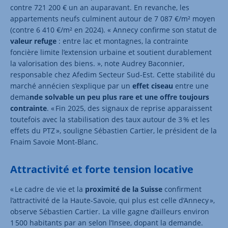
contre 721 200 € un an auparavant. En revanche, les
appartements neufs culminent autour de 7 087 €/m² moyen
(contre 6 410 €/m² en 2024). « Annecy confirme son statut de
valeur refuge
: entre lac et montagnes, la contrainte
foncière limite l’extension urbaine et soutient durablement
la valorisation des biens. », note Audrey Baconnier,
responsable chez Afedim Secteur Sud-Est. Cette stabilité du
marché annécien s’explique par un
effet ciseau
entre une
dema
nde solvable un peu plus rare et une offre toujours
contrainte
. « Fin 2025, des signaux de reprise apparaissent
toutefois avec la stabilisation des taux autour de 3 % et les
effets du PTZ », souligne Sébastien Cartier, le président de la
Fnaim Savoie Mont-Blanc.
Attractivité et forte tension locative
« Le cadre de vie et la
proximité de la Suisse
confirment
l’attractivité de la Haute-Savoie, qui plus est celle d’Annecy »,
observe Sébastien Cartier. La ville gagne d’ailleurs environ
1 500 habitants par an selon l’Insee, dopant la demande.