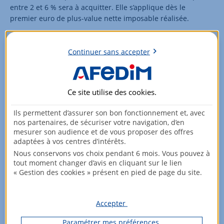
entre 2 et 6 % sera à acquitter. Elle s’applique dès le
premier euro de plus-value nette imposable réalisée.
La taxe sur la plus-value immobilière réalisée sur la vente
d’un bien non exonéré peut être importante. Par
Continuer sans accepter
conséquent, il convient d’en tenir compte dès la genèse
du projet de vente. Vous pouvez bien évidemment vous
rapprocher de votre notaire ou contactez l’un de nos experts
Ce site utilise des
cookies
.
en investissement immobilier. Une précaution
indispensable pour éviter toute mauvaise surprise !
Ils permettent d’assurer son bon fonctionnement et, avec
nos partenaires, de sécuriser votre navigation, d’en
mesurer son audience et de vous proposer des offres
Partager :
adaptées à vos centres d’intérêts.
Nous conservons vos choix pendant 6 mois. Vous pouvez à
tout moment changer d’avis en cliquant sur le lien
« Gestion des cookies » présent en pied de page du site.
Accepter
Paramétrer mes préférences