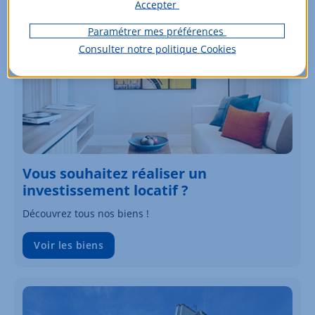
Accepter
Paramétrer mes préférences
Consulter notre politique
Cookies
Vous souhaitez réaliser un
investissement locatif ?
Découvrez tous nos biens !
Voir les biens