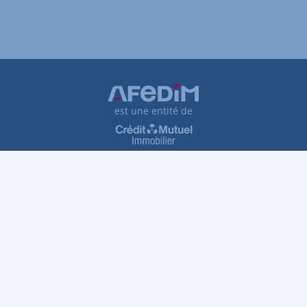
est une entité de
Plan du site
Tarifs et honoraires
Traitement des réclamations
Protection des données personnelles
Gestion des cookies
VDP
Accessibilité : partiellement conforme
Informations légales