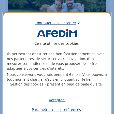
Continuer sans accepter
Ce site utilise des
cookies
.
Ils permettent d’assurer son bon fonctionnement et, avec
Vous souhaitez acheter un terrain ?
nos partenaires, de sécuriser votre navigation, d’en
mesurer son audience et de vous proposer des offres
Retrouvez notre sélection de terrains à bâtir !
adaptées à vos centres d’intérêts.
Nous conservons vos choix pendant 6 mois. Vous pouvez à
Voir les terrains à bâtir
tout moment changer d’avis en cliquant sur le lien
« Gestion des cookies » présent en pied de page du site.
Accepter
Paramétrer mes préférences