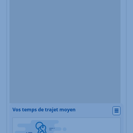
Vos temps de trajet moyen
Actio
Nature du lieu