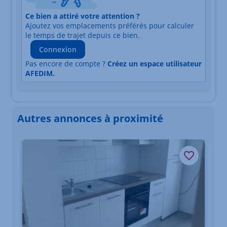
Ce bien a attiré votre attention ?
Adresse
Ajoutez vos emplacements préférés pour calculer
Durée du trajet en voiture
Durée du trajet en trans
le temps de trajet depuis ce bien.
Connexion
Pas encore de compte ?
Créez un espace utilisateur
AFEDIM.
Autres annonces à proximité
Élément 1 sur 3