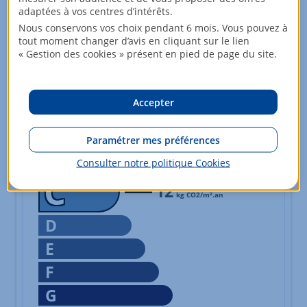
E
adaptées à vos centres d’intérêts.
Nous conservons vos choix pendant 6 mois. Vous pouvez à
F
tout moment changer d’avis en cliquant sur le lien
« Gestion des cookies » présent en pied de page du site.
G
logement extrêmement peu performant
Échelle de performance énergétique s'étalant du niveau A,
Accepter
*
Dont émissions de gaz à effet de serre
peu d'émissions de CO
2
A
Paramétrer mes préférences
B
Consulter notre politique
Cookies
C
12
kg CO2/m².an
D
E
F
G