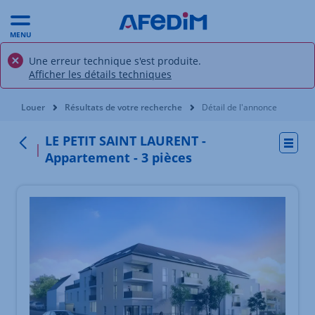
MENU
Une erreur technique s'est produite.
Afficher les détails techniques
Vous êtes ici:
Louer
Résultats de votre recherche
Détail de l'annonce
LE PETIT SAINT LAURENT -
Actio
Retour au menu
Appartement - 3 pièces
Élément 1 sur 1