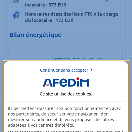
locataire : 577 EUR
Honoraires états des lieux TTC à la charge
du locataire : 173 EUR
Bilan énergétique
logement extrêmement performant
A
Continuer sans accepter
B
consommation
émissions
(énergie primaire)
C
*
154
5
Ce site utilise des
cookies
.
kWh/m².an
kg CO2/m².an
D
Ils permettent d’assurer son bon fonctionnement et, avec
E
nos partenaires, de sécuriser votre navigation, d’en
mesurer son audience et de vous proposer des offres
F
adaptées à vos centres d’intérêts.