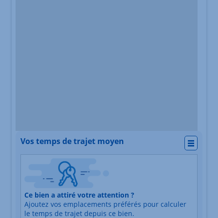
Vos temps de trajet moyen
Actio
Nature du lieu
Ce bien a attiré votre attention ?
Adresse
Ajoutez vos emplacements préférés pour calculer
Durée du trajet en voiture
Durée du trajet en trans
le temps de trajet depuis ce bien.