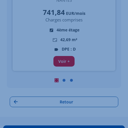
NANTES
741,84
EUR/mois
Charges comprises
4ème étage
42,69 m²
DPE : D
Voir +
Carrousel : Autres annonces à proximi
Carrousel : Autres annonces à pro
Carrousel : Autres annonces à
Retour