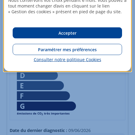
Nous conservons vos choix pendant 6 mois. Vous pouvez à
G
tout moment changer d’avis en cliquant sur le lien
logement extrêmement peu performant
« Gestion des cookies » présent en pied de page du site.
Échelle de performance énergétique s'étalant du niveau A,
*
Dont émissions de gaz à effet de serre
peu d'émissions de CO
2
A
Accepter
5
kg CO2/m².an
Paramétrer mes préférences
B
Consulter notre politique
Cookies
C
D
E
F
G
émissions de CO
très importantes
2
Échelle d'émissions des gaz à effet de serre s'étalant du n
Date du dernier diagnostic :
09/06/2026