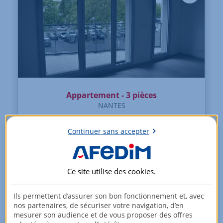
Appartement - 3 pièces
NANTES
808,7
EUR/mois
Continuer sans accepter
Charges comprises
2ème étage
Ce site utilise des
cookies
.
66,95 m²
DPE : B
Ils permettent d’assurer son bon fonctionnement et, avec
nos partenaires, de sécuriser votre navigation, d’en
Voir +
mesurer son audience et de vous proposer des offres