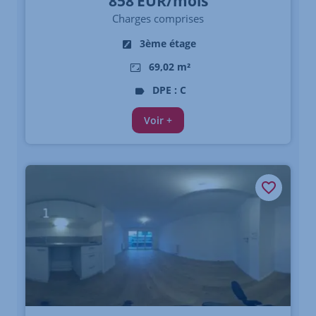
858
EUR/mois
Charges comprises
3ème étage
69,02 m²
DPE : C
Voir +