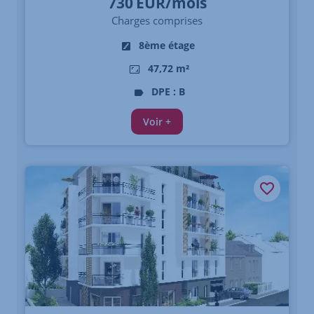
730
EUR/mois
Charges comprises
8ème étage
47,72 m²
DPE : B
Voir +