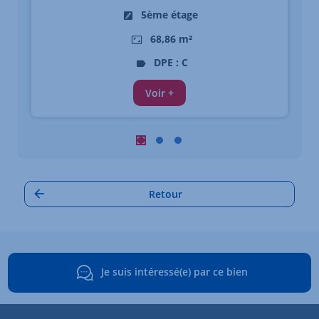
5ème étage
68,86 m²
DPE : C
Voir +
Carrousel : Autres annonces à proximi
Carrousel : Autres annonces à pro
Carrousel : Autres annonces à
Retour
Je suis intéressé(e) par ce bien