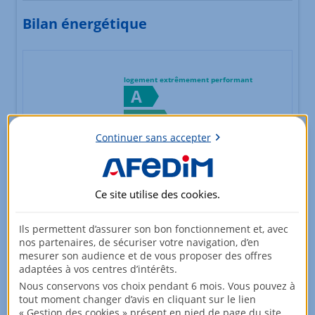
Bilan énergétique
logement extrêmement performant
A
B
consommation
émissions
(énergie primaire)
Continuer sans accepter
C
*
110
4
kWh/m².an
kg CO2/m².an
D
Ce site utilise des
cookies
.
E
Ils permettent d’assurer son bon fonctionnement et, avec
F
nos partenaires, de sécuriser votre navigation, d’en
mesurer son audience et de vous proposer des offres
G
adaptées à vos centres d’intérêts.
logement extrêmement peu performant
Nous conservons vos choix pendant 6 mois. Vous pouvez à
Échelle de performance énergétique s'étalant du niveau A,
tout moment changer d’avis en cliquant sur le lien
*
Dont émissions de gaz à effet de serre
« Gestion des cookies » présent en pied de page du site.