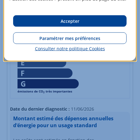
peu d'émissions de CO
2
A
4
kg CO2/m².an
Accepter
B
Paramétrer mes préférences
C
Consulter notre politique
Cookies
D
E
F
G
émissions de CO
très importantes
2
Échelle d'émissions des gaz à effet de serre s'étalant du n
Date du dernier diagnostic :
11/06/2026
Montant estimé des dépenses annuelles
d'énergie pour un usage standard