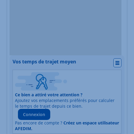
Vos temps de trajet moyen
Actio
Nature du lieu
Ce bien a attiré votre attention ?
Adresse
Ajoutez vos emplacements préférés pour calculer
Durée du trajet en voiture
Durée du trajet en trans
le temps de trajet depuis ce bien.
Connexion
Pas encore de compte ?
Créez un espace utilisateur
AFEDIM.