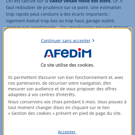
L’IFI est calculé sur la
valeur vénale réelle des biens
. Or, il
faut redoubler de prudence sur ce point. Une estimation
trop rapide peut conduire à des écarts importants :
logement évalué trop bas ou trop haut, garage oublié,
annexe non mentionnée… Ces imprécisions peuvent donner
lieu à un redressement fiscal.
Continuer sans accepter
Sources
:
Proposition de loi, n° 2674, 17e législature | Assemblée
nationale
Ce site utilise des
cookies
.
Impôt sur la fortune immobilière : 186 000 foyers
Ils permettent d’assurer son bon fonctionnement et, avec
redevables en 2024 | Vie publique
nos partenaires, de sécuriser votre navigation, d’en
mesurer son audience et de vous proposer des offres
Livre II : Recouvrement de l'impôt (Articles 1657 à 1965 L)
adaptées à vos centres d’intérêts.
| Code général des impôts
Nous conservons vos choix pendant 6 mois. Vous pouvez à
tout moment changer d’avis en cliquant sur le lien
« Gestion des cookies » présent en pied de page du site.
Partager :
Accepter